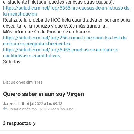
el siguiente link (aquí puedes ver esas otras causas):
https://salud.ccm.net/faq/5655-las-causas-de-un-retraso-de-
la-menstruacion
Realízate la prueba de HCG beta cuantitativa en sangre para
descartar el embarazo y que estés más tranquila…
Más información de Prueba de embarazo
https://salud.ccm.net/faq/256-como-funcionan-los-test-de-
embarazo-preguntas-frecuentes
https://salud.ccm.net/faq/6055-pruebas-de-embarazo-
cualitativas-o-cuantitativas
Saludos!
Discusiones similares
Quiero saber si aún soy Virgen
Janyrodriiiiiii
-
6 jul 2022 a las 09:13
usuario anónimo
-
6 jul 2022 a las 09:21
3 respuestas