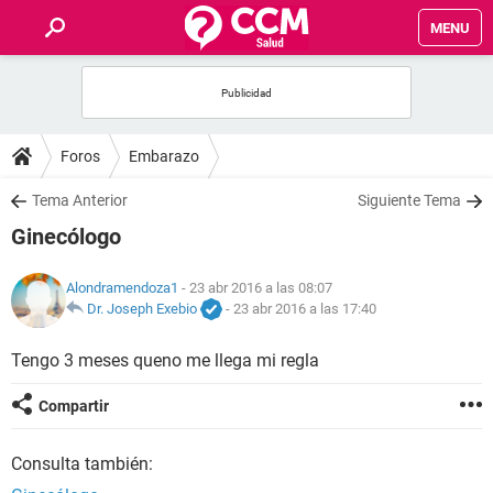
MENU
INICIO
FOROS
Foros
Embarazo
SALUD
Tema Anterior
Siguiente Tema
Ginecólogo
FAMILIA
Alondramendoza1
- 23 abr 2016 a las 08:07
NUTRICIÓN
Dr. Joseph Exebio
-
23 abr 2016 a las 17:40
Tengo 3 meses queno me llega mi regla
BIENESTAR
Compartir
SEXUALIDAD
Consulta también:
GLOSARIO