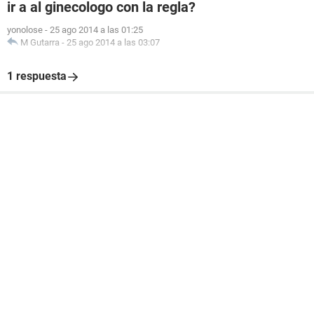
ir a al ginecologo con la regla?
yonolose
-
25 ago 2014 a las 01:25
M Gutarra
-
25 ago 2014 a las 03:07
1 respuesta