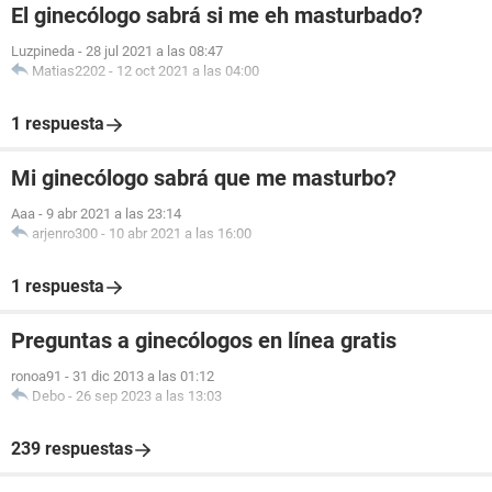
El ginecólogo sabrá si me eh masturbado?
Luzpineda
-
28 jul 2021 a las 08:47
Matias2202
-
12 oct 2021 a las 04:00
1 respuesta
Mi ginecólogo sabrá que me masturbo?
Aaa
-
9 abr 2021 a las 23:14
arjenro300
-
10 abr 2021 a las 16:00
1 respuesta
Preguntas a ginecólogos en línea gratis
ronoa91
-
31 dic 2013 a las 01:12
Debo
-
26 sep 2023 a las 13:03
239 respuestas