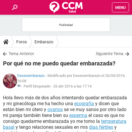
MENU
INICIO
FOROS
Foros
Embarazo
SALUD
Tema Anterior
Siguiente Tema
Por qué no me puedo quedar embarazada?
FAMILIA
Deseoembarazo
- Modificado por Deseoembarazo el 26/04/2016,
16:08
NUTRICIÓN
Perfil bloqueado -
26 abr 2016 a las 17:14
Hola llevo más de dos años intentando quedar embarazada
BIENESTAR
y mi ginecóloga me ha hecho una
ecografía
y dicen que
están bien mi útero y
ovarios
se ve muy sanos por otro lado
SEXUALIDAD
mi pareja también tiene bien su
esperma
el caso es que no
consigo quedarme embarazada yo me tomo la
temperatura
basal
y tengo relaciones sexuales en mis
días fértiles
y
GLOSARIO