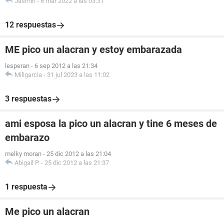
Jasmin
-
6 mar 2022 a las 03:31
12 respuestas
ME pico un alacran y estoy embarazada
lesperan
-
6 sep 2012 a las 21:34
Miligarcia
-
31 jul 2023 a las 11:02
3 respuestas
ami esposa la pico un alacran y tine 6 meses de
embarazo
melky moran
-
25 dic 2012 a las 21:04
Abigail P.
-
25 dic 2012 a las 21:37
1 respuesta
Me pico un alacran