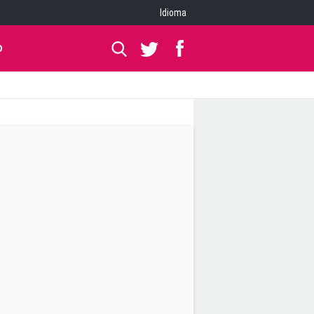
Idioma
O