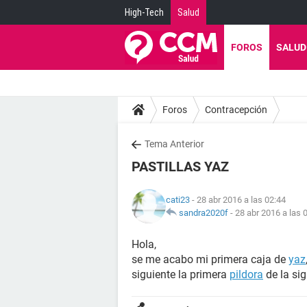
High-Tech
Salud
FOROS
SALUD
Foros
Contracepción
Tema Anterior
PASTILLAS YAZ
cati23
- 28 abr 2016 a las 02:44
sandra2020f
-
28 abr 2016 a las 
Hola,
se me acabo mi primera caja de
yaz
siguiente la primera
pildora
de la si