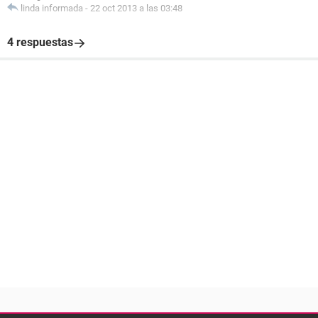
linda informada
-
22 oct 2013 a las 03:48
4 respuestas