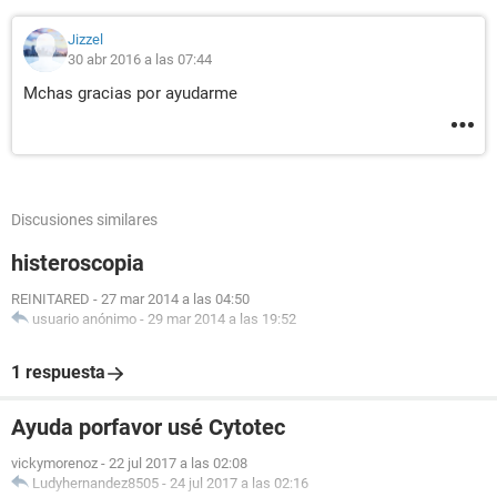
Jizzel
30 abr 2016 a las 07:44
Mchas gracias por ayudarme
Discusiones similares
histeroscopia
REINITARED
-
27 mar 2014 a las 04:50
usuario anónimo
-
29 mar 2014 a las 19:52
1 respuesta
Ayuda porfavor usé Cytotec
vickymorenoz
-
22 jul 2017 a las 02:08
Ludyhernandez8505
-
24 jul 2017 a las 02:16