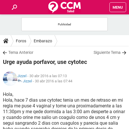
MENU
INICIO
FOROS
Foros
Embarazo
SALUD
Tema Anterior
Siguiente Tema
Urge ayuda porfavor, use cytotec
FAMILIA
Jizzel
- 30 abr 2016 a las 07:13
NUTRICIÓN
Jizzel
-
30 abr 2016 a las 07:44
Hola,
BIENESTAR
Hola, hace 7 dias use cytotec tenia un mes de retraso en mi
regla me puse 4 vaginal y tome una proximadamente a las
SEXUALIDAD
11:30pm y me qede dormida a las 3:00 am desperte a orinar
y cuando orine me salio un coagulo como de unos 4 cm y
segui sangrando 2 dias con cuagulos y parecia que salia
GLOSARIO
baba cuando sangraba despies de la primera dosis de