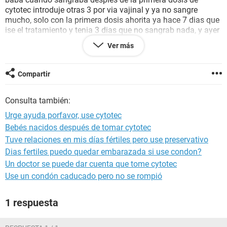
cytotec introduje otras 3 por via vajinal y ya no sangre
mucho, solo con la primera dosis ahorita ya hace 7 dias que
ise el tratamiento y tenia 3 dias que no sangrab nada, y ayer
que fui a orinar nots que en el papel habia sangre, empese a
Ver más
sangrar de nuevo pero muy poco solo cuando orino o
mancho mui poco la toalla pero es muy rojo y y no salen
coagulos ni nada solo un poco baboso aveces ,, estoy muy
Compartir
nerviosa, que puedo hcer ? Fue normal como sangre cuando
use la primera dosi s de cytotec ? Alguien respondame
Consulta también:
porfvor me eh sentido con mucho sueño nauseas y presion
baja.
Urge ayuda porfavor, use cytotec
Bebés nacidos después de tomar cytotec
Tuve relaciones en mis días fértiles pero use preservativo
Dias fertiles puedo quedar embarazada si use condon?
Un doctor se puede dar cuenta que tome cytotec
Use un condón caducado pero no se rompió
1 respuesta