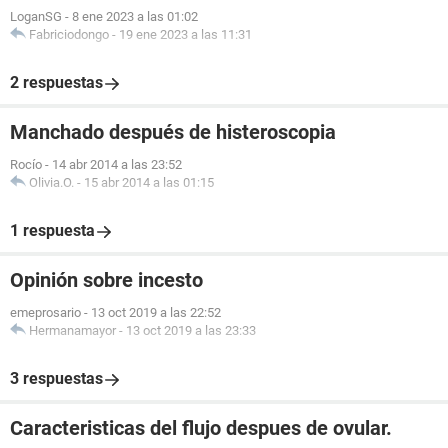
LoganSG
-
8 ene 2023 a las 01:02
Fabriciodongo
-
19 ene 2023 a las 11:31
2 respuestas
Manchado después de histeroscopia
Rocío
-
14 abr 2014 a las 23:52
Olivia.O.
-
15 abr 2014 a las 01:15
1 respuesta
Opinión sobre incesto
emeprosario
-
13 oct 2019 a las 22:52
Hermanamayor
-
13 oct 2019 a las 23:33
3 respuestas
Caracteristicas del flujo despues de ovular.