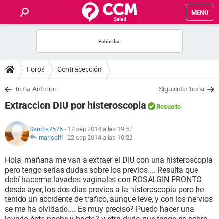
MENU
INICIO
FOROS
Foros
Contracepción
SALUD
Tema Anterior
Siguiente Tema
Extraccion DIU por histeroscopia
Resuelto
FAMILIA
Sandra7575
- 17 sep 2014 a las 19:57
NUTRICIÓN
marisolfl
-
22 sep 2014 a las 10:22
Hola, mañana me van a extraer el DIU con una histeroscopia
BIENESTAR
pero tengo serias dudas sobre los previos.... Resulta que
debí hacerme lavados vaginales con ROSALGIN PRONTO
SEXUALIDAD
desde ayer, los dos dias previos a la histeroscopia pero he
tenido un accidente de trafico, aunque leve, y con los nervios
se me ha olvidado.... Es muy preciso? Puedo hacer una
GLOSARIO
lavado ésta noche y basta? y otra duda que tengo es sobre