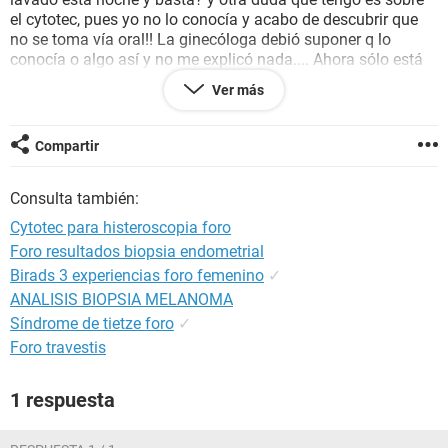
el cytotec, pues yo no lo conocía y acabo de descubrir que
no se toma vía oral!! La ginecóloga debió suponer q lo
conocía o algo así y no me explicó nada.... Ahora sólo está
la gine de guardia q por supuesto no van a molestar ya que
Ver más
no se trata de ninguna emergencia.... todo ésto será a las
11'45 y no tengo claro nada, ayuda por favor....
Compartir
Consulta también:
Cytotec para histeroscopia foro
Foro resultados biopsia endometrial
Birads 3 experiencias foro femenino
✓
ANALISIS BIOPSIA MELANOMA
Síndrome de tietze foro
✓
Foro travestis
1 respuesta