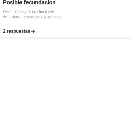
Posible fecundacion
Eve!!!
-
18 may 2014 a las 01:39
luxli90
-
12 may 2016 a las 06:43
2 respuestas