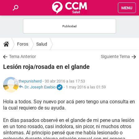
MENU
INICIO
FOROS
Foros
Salud
SALUD
Tema Anterior
Siguiente Tema
Lesión roja/rosada en el glande
FAMILIA
thepunisherd
- 30 abr 2016 a las 17:53
NUTRICIÓN
Dr. Joseph Exebio
-
1 may 2016 a las 01:59
Hola a todos. Soy nuevo por acá pero tengo una consulta en
BIENESTAR
la cual requiero de su ayuda.
SEXUALIDAD
En días pasados observé en el glande de mi pene una lesión
en un tono rosado, casi indolora, sin picor, ni muchos otros
síntomas. Al principio pensé que me había lesionado o
GLOSARIO
golpeado durante alguna relación sexual con mi esposa,