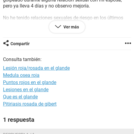
pero ya lleva 4 días y no observo mejoría.
No he tenido relaciones sexuales de riesgo en los últimos
años, tengo 32 años y no tengo en mi historial ningún
Ver más
contagio de alguna ETS.
Estoy bastante preocupado pero no he podido concretar una
Compartir
cita médica por mis horarios de trabajo así que solicito su
ayuda y orientación.
Consulta también:
Tengo una foto directa de la lesión en el glande en este
Lesión roja/rosada en el glande
enlace:
Medula osea roja
http://static.commentcamarche.net/salud.ccm.net/pictures/
Puntos rojos en el glande
DzLU4RLXwtipKvfpoqjo42E9YlD3m5okeOsOA4hSi7eihBHp
FpzjxKc60Vab8O2D-img-2078-s-.png?new
Lesiones en el glande
Que es el glande
Muchas gracias de antemano.
Pitiriasis rosada de gibert
1 respuesta