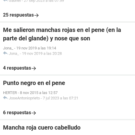
Gabriel
-
27 sep 2023 a las 07:59
25 respuestas
Me salieron manchas rojas en el pene (en la
parte del glande) y nose que son
Jona_
-
19 nov 2019 a las 19:14
Jona_
-
19 nov 2019 a las 20:28
4 respuestas
Punto negro en el pene
HERTER
-
8 nov 2015 a las 12:57
JoseAntonioprieto
-
7 jul 2023 a las 07:21
6 respuestas
Mancha roja cuero cabelludo