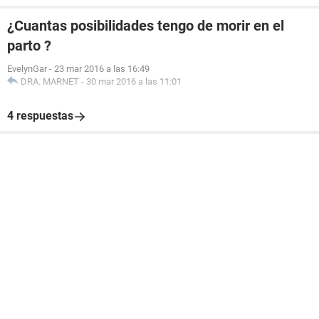
¿Cuantas posibilidades tengo de morir en el
parto ?
EvelynGar
-
23 mar 2016 a las 16:49
DRA. MARNET
-
30 mar 2016 a las 11:01
4 respuestas