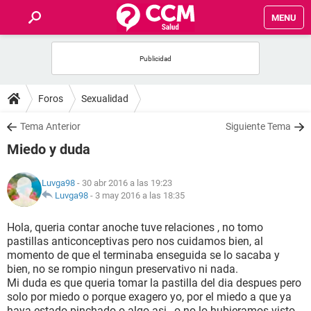
MENU
INICIO
FOROS
Foros
Sexualidad
SALUD
Tema Anterior
Siguiente Tema
Miedo y duda
FAMILIA
Luvga98
- 30 abr 2016 a las 19:23
NUTRICIÓN
Luvga98
-
3 may 2016 a las 18:35
Hola, queria contar anoche tuve relaciones , no tomo
BIENESTAR
pastillas anticonceptivas pero nos cuidamos bien, al
momento de que el terminaba enseguida se lo sacaba y
SEXUALIDAD
bien, no se rompio ningun preservativo ni nada.
Mi duda es que queria tomar la pastilla del dia despues pero
solo por miedo o porque exagero yo, por el miedo a que ya
GLOSARIO
haya estado pinchado o algo asi , o no lo hubieramos visto.