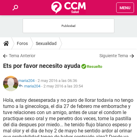
MENU
INICIO
FOROS
Foros
Sexualidad
SALUD
Tema Anterior
Siguiente Tema
Ets por favor necesito ayuda
Resuelto
FAMILIA
maria204
- 2 may 2016 a las 06:36
NUTRICIÓN
maria204
-
2 may 2016 a las 20:54
Hola, estoy desesperada y no paro de llorar todavia no tengo
BIENESTAR
turno a la ginecologa, el dia 27 de febrero me emborrache y
tuve relaciones con un amigo, antes de usar el condom le
SEXUALIDAD
practique sexo oral y me penetro dos veces, tome la pastilla
del dia despues por miedo... he tenido flujo blanco espeso y
mal olor y el dia de hoy 2 de mayo he sentido ardor al orinar
GLOSARIO
que probabilidad tengo de haber contraido algo? Desde ya