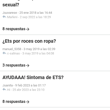
sexual?
Juuvarese
-
25 ene 2018 a las 16:44
Marleni
-
2 sep 2022 a las 18:29
8 respuestas
¿Ets por roces con ropa?
manuel_5358
-
3 may 2019 a las 02:39
c-salinas
-
3 may 2019 a las 04:08
3 respuestas
AYUDAAA! Sintoma de ETS?
Juanita
-
9 feb 2023 a las 01:17
Hi
-
25 abr 2023 a las 23:10
8 respuestas