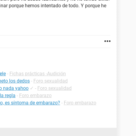
inar porque hemos intentado de todo. Y porque he
ele
-
Fichas prácticas -Audición
eto los dedos
-
Foro sexualidad
to nada yahoo
✓
-
Foro sexualidad
a regla
-
Foro embarazo
po, es síntoma de embarazo?
-
Foro embarazo