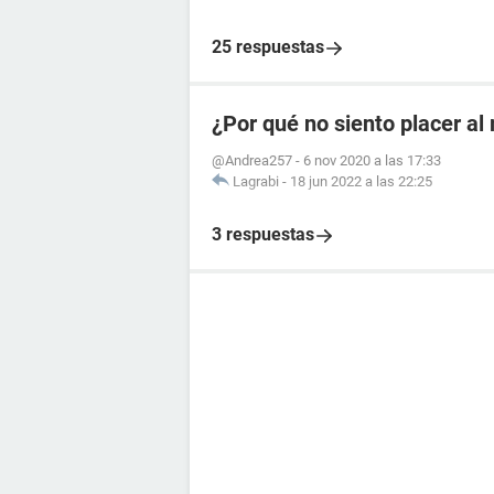
25 respuestas
¿Por qué no siento placer a
@Andrea257
-
6 nov 2020 a las 17:33
Lagrabi
-
18 jun 2022 a las 22:25
3 respuestas