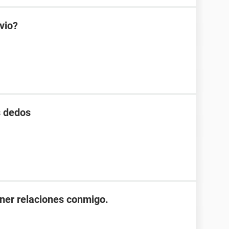
vio?
s dedos
ener relaciones conmigo.