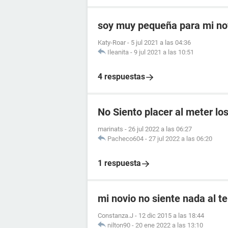
soy muy pequeña para mi no
Katy-Roar
-
5 jul 2021 a las 04:36
Ileanita
-
9 jul 2021 a las 10:51
4 respuestas
No Siento placer al meter lo
marinats
-
26 jul 2022 a las 06:27
Pacheco604
-
27 jul 2022 a las 06:20
1 respuesta
mi novio no siente nada al t
Constanza.J
-
12 dic 2015 a las 18:44
nilton90
-
20 ene 2022 a las 13:10