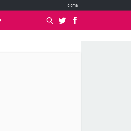
Idioma
O