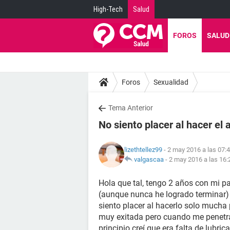
High-Tech
Salud
FOROS
SALUD
Foros
Sexualidad
Tema Anterior
No siento placer al hacer el
lizethtellez99
- 2 may 2016 a las 07:
valgascaa
-
2 may 2016 a las 16:
Hola que tal, tengo 2 años con mi pa
(aunque nunca he logrado terminar) 
siento placer al hacerlo solo mucha
muy exitada pero cuando me penetra
principio creí que era falta de lubri