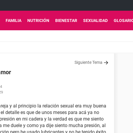
FAMILIA
NUTRICIÓN
BIENESTAR
SEXUALIDAD
GLOSARI
Siguiente Tema
 amor
44
29
reja y al principio la relación sexual era muy buena
el detalle es que de unos meses para acá ya no
 presión en mi cadera y la verdad es que me siento
 me duele y como ya dije siento mucha presión, al
cación pero he usado lubricantes y no he tenido éxito.