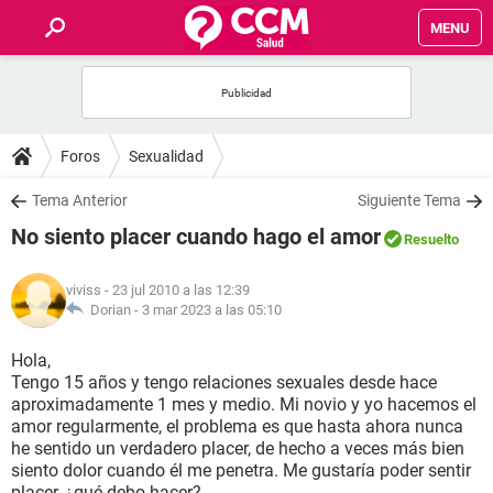
MENU
INICIO
FOROS
Foros
Sexualidad
SALUD
Tema Anterior
Siguiente Tema
No siento placer cuando hago el amor
Resuelto
FAMILIA
viviss
- 23 jul 2010 a las 12:39
NUTRICIÓN
Dorian -
3 mar 2023 a las 05:10
Hola,
BIENESTAR
Tengo 15 años y tengo relaciones sexuales desde hace
aproximadamente 1 mes y medio. Mi novio y yo hacemos el
SEXUALIDAD
amor regularmente, el problema es que hasta ahora nunca
he sentido un verdadero placer, de hecho a veces más bien
siento dolor cuando él me penetra. Me gustaría poder sentir
GLOSARIO
placer, ¿qué debo hacer?