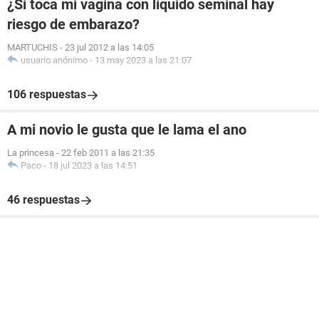
¿Si toca mi vagina con líquido seminal hay
riesgo de embarazo?
MARTUCHIS
-
23 jul 2012 a las 14:05
usuario anónimo
-
13 may 2023 a las 21:07
106 respuestas
A mi novio le gusta que le lama el ano
La princesa
-
22 feb 2011 a las 21:35
Paco
-
18 jul 2023 a las 14:51
46 respuestas