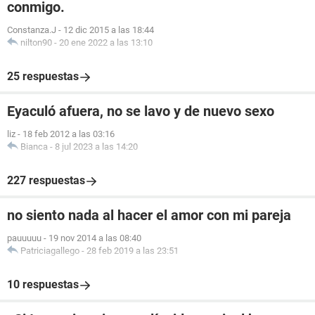
conmigo.
Constanza.J
-
12 dic 2015 a las 18:44
nilton90
-
20 ene 2022 a las 13:10
25 respuestas
Eyaculó afuera, no se lavo y de nuevo sexo
liz
-
18 feb 2012 a las 03:16
Bianca
-
8 jul 2023 a las 14:20
227 respuestas
no siento nada al hacer el amor con mi pareja
pauuuuu
-
19 nov 2014 a las 08:40
Patriciagallego
-
28 feb 2019 a las 23:51
10 respuestas