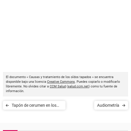
El documento « Causas y tratamiento de los oídos tapados » se encuentra
disponible bajo una licencia
Creative Commons
. Puedes copiarlo o modificarlo
libremente. No olvides citar a
CCM Salud
(
salud.ccm.net
) como tu fuente de
información.
Tapón de cerumen en los
Audiometría
oídos - ¿cómo evitarlos?