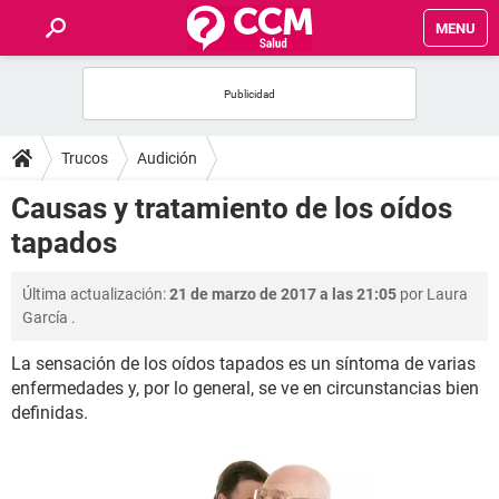
MENU
INICIO
FOROS
Trucos
Audición
SALUD
Causas y tratamiento de los oídos
tapados
FAMILIA
Última actualización:
21 de marzo de 2017 a las 21:05
por
Laura
NUTRICIÓN
García
.
La sensación de los oídos tapados es un síntoma de varias
BIENESTAR
enfermedades y, por lo general, se ve en circunstancias bien
definidas.
SEXUALIDAD
GLOSARIO