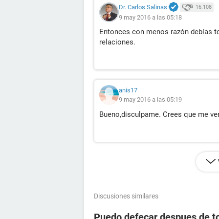
Dr. Carlos Salinas
16.108
9 may 2016 a las 05:18
Entonces con menos razón debías tom
relaciones.
anis17
9 may 2016 a las 05:19
Bueno,disculpame. Crees que me ve
Discusiones similares
Puedo defecar despues de to