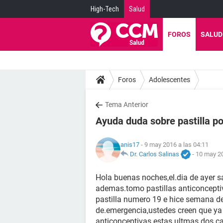
High-Tech
Salud
FOROS
SALUD
Foros
Adolescentes
Tema Anterior
Ayuda duda sobre pastilla p
anis17
- 9 may 2016 a las 04:11
Dr. Carlos Salinas
-
10 may 20
Hola buenas noches,el.dia de ayer s
ademas.tomo pastillas anticonceptiv
pastilla numero 19 e hice semana d
de.emergencia,ustedes creen que ya 
anticonceptivas estas ultmas dos ca