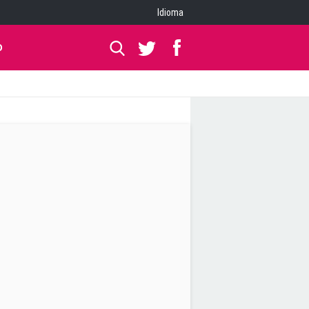
Idioma
O