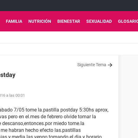
FAMILIA
NUTRICIÓN
BIENESTAR
SEXUALIDAD
GLOSARI
Siguiente Tema
ostday
16 a las 00:01
abado 7/05 tome la.pastilla postday 5:30hs aprox,
as pero en el.mes de febrero olvide tomar la
e descanso,entonces.por miedo tome.la
me habran hecho efecto las.pastillas
jas y.media las.vengo.tomando el dia y horario