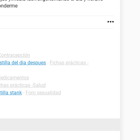
ponderme
-Contracepción
tilla del dia despues
-
Fichas prácticas -
-Medicamentos
chas prácticas -Salud
illa stank
-
Foro sexualidad