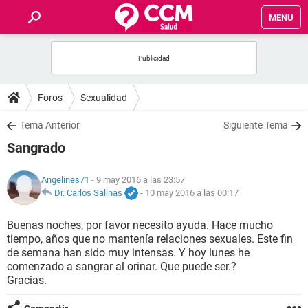
MENU
INICIO
FOROS
Foros
Sexualidad
SALUD
Tema Anterior
Siguiente Tema
Sangrado
FAMILIA
Angelines71
- 9 may 2016 a las 23:57
NUTRICIÓN
Dr. Carlos Salinas
-
10 may 2016 a las 00:17
Buenas noches, por favor necesito ayuda. Hace mucho
BIENESTAR
tiempo, años que no mantenía relaciones sexuales. Este fin
de semana han sido muy intensas. Y hoy lunes he
SEXUALIDAD
comenzado a sangrar al orinar. Que puede ser.?
Gracias.
GLOSARIO