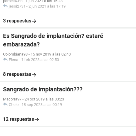
pamelaChh
-
1 jun 2021 a las 16:28
jessi2731
-
2 jun 2021 a las 17:19
3 respuestas
Es Sangrado de implantación? estaré
embarazada?
Colombiana98
-
15 nov 2019 a las 02:40
Elena
-
1 feb 2023 a las 02:50
8 respuestas
Sangrado de implantación???
Macorra97
-
24 oct 2019 a las 03:23
Chelo
-
18 sep 2023 a las 00:19
12 respuestas