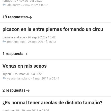
rbnd20
-
27 nov 2019 à 02:22
Alejandro
-
2 nov 2022 à 07:51
19 respuestas
picazon en la entre piernas formando un circu
pamela andrade
-
26 sep 2012 à 15:42
marlene-ines
-
26 sep 2012 à 16:33
1 respuesta
Venas en mis senos
lujan01
-
27 mar 2016 à 00:23
yesseniamolano
-
1 mar 2017 à 05:44
2 respuestas
¿Es normal tener areolas de distinto tamaño?
mariapaz18
-
29 ago 2016 à 03:03