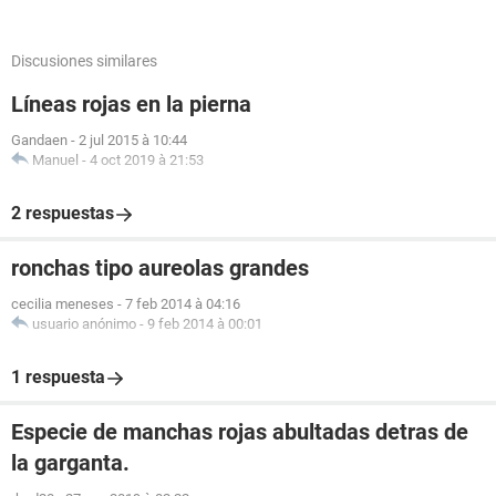
Discusiones similares
Líneas rojas en la pierna
Gandaen
-
2 jul 2015 à 10:44
Manuel
-
4 oct 2019 à 21:53
2 respuestas
ronchas tipo aureolas grandes
cecilia meneses
-
7 feb 2014 à 04:16
usuario anónimo
-
9 feb 2014 à 00:01
1 respuesta
Especie de manchas rojas abultadas detras de
la garganta.