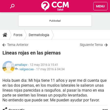
MENU
INICIO
FORUMS
Foros
Dermatologia
SALUD
Tema Anterior
Siguiente Tema
Lineas rojas en las piernas
FAMILIA
amaliapv
- 12 may 2016 à 15:41
NUTRICIÓN
valgascaa
-
17 may 2016 à 04:34
Hola buen dia: Mi hija tiene 11 años y ayer me di cuenta que
BIENESTAR
en las dos piernas, en los muslos laterales le salieron unas
lineas rojas parecidas a rasguños. al pasar la mano en esa
SEXUALIDAD
parte se sienten las lineas un poquito levantadas.
No entiendo que puede ser. Me pueden ayudar por favor.
GLOSARIO