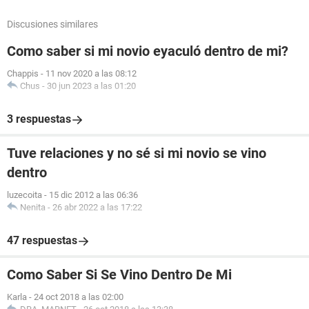
Discusiones similares
Como saber si mi novio eyaculó dentro de mi?
Chappis
-
11 nov 2020 a las 08:12
Chus
-
30 jun 2023 a las 01:20
3 respuestas
Tuve relaciones y no sé si mi novio se vino
dentro
luzecoita
-
15 dic 2012 a las 06:36
Nenita
-
26 abr 2022 a las 17:22
47 respuestas
Como Saber Si Se Vino Dentro De Mi
Karla
-
24 oct 2018 a las 02:00