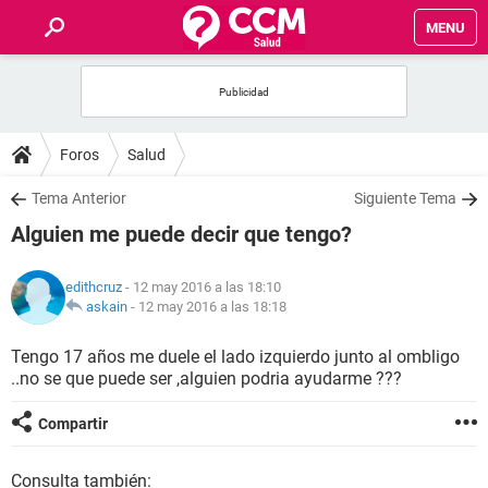
MENU
INICIO
FOROS
Foros
Salud
SALUD
Tema Anterior
Siguiente Tema
Alguien me puede decir que tengo?
FAMILIA
edithcruz
- 12 may 2016 a las 18:10
NUTRICIÓN
askain
-
12 may 2016 a las 18:18
Tengo 17 años me duele el lado izquierdo junto al ombligo
BIENESTAR
..no se que puede ser ,alguien podria ayudarme ???
SEXUALIDAD
Compartir
GLOSARIO
Consulta también: