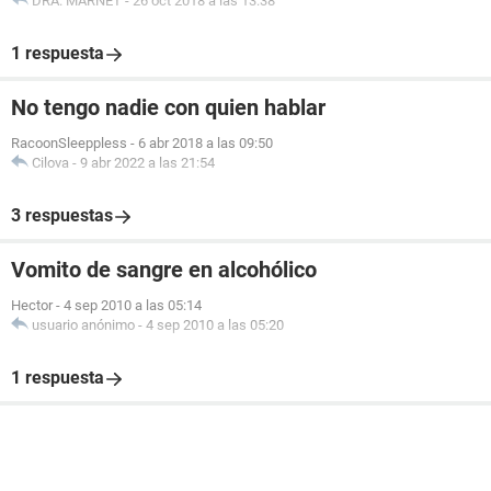
DRA. MARNET
-
26 oct 2018 a las 13:38
1 respuesta
No tengo nadie con quien hablar
RacoonSleeppless
-
6 abr 2018 a las 09:50
Cilova
-
9 abr 2022 a las 21:54
3 respuestas
Vomito de sangre en alcohólico
Hector
-
4 sep 2010 a las 05:14
usuario anónimo
-
4 sep 2010 a las 05:20
1 respuesta