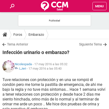
MENU
INICIO
FOROS
Foros
Embarazo
SALUD
Tema Anterior
Siguiente Tema
Infección urinario o embarazo?
FAMILIA
Nicolespada
- 17 may 2016 a las 05:32
NUTRICIÓN
LJeri
-
17 may 2016 a las 05:40
Tuve relaciones con protección y en una se rompió él
BIENESTAR
condón pero me tome la pastilla de emergencia, de ahí me
bajo la regla y no tuve más síntomas... Hace 1 semana volví
SEXUALIDAD
a tener relaciones con protección y desde hace 2 días me
siento hinchada, orino más de lo normal y al terminar de
orinar me arde un poco .. Me hice dos pruebas de orina y
GLOSARIO
salo negativo él embarazo