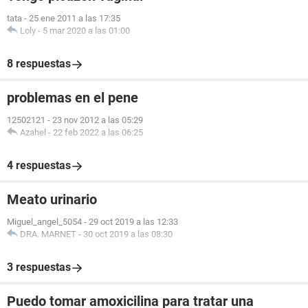
tata
-
25 ene 2011 a las 17:35
Loly
-
5 mar 2020 a las 01:00
8 respuestas
problemas en el pene
12502121
-
23 nov 2012 a las 05:29
Azahel
-
22 feb 2022 a las 06:25
4 respuestas
Meato urinario
Miguel_angel_5054
-
29 oct 2019 a las 12:33
DRA. MARNET
-
30 oct 2019 a las 08:30
3 respuestas
Puedo tomar amoxicilina para tratar una