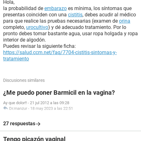
Hola,
la probabilidad de
embarazo
es mínima, los síntomas que
presentas coinciden con una
cistitis
, debes acudir al médico
para que realice las pruebas necesarias (examen de
orina
completo,
urocultivo
) y dé adecuado tratamiento. Por lo
pronto debes tomar bastante agua, usar ropa holgada y ropa
interior de algodón.
Puedes revisar la siguiente ficha:
https://salud.ccm.net/faq/7704-cistitis-sintomas-y-
tratamiento
Discusiones similares
¿Me puedo poner Barmicil en la vagina?
Ay que dolor!!
-
21 jul 2012 a las 09:28
Dr.manzur
-
18 may 2023 a las 22:51
27 respuestas
Tengo picazón vaginal