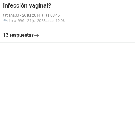
infección vaginal?
tatiana00
-
26 jul 2014 a las 08:45
Lmx_996
-
24 jul 2023 a las 19:08
13 respuestas