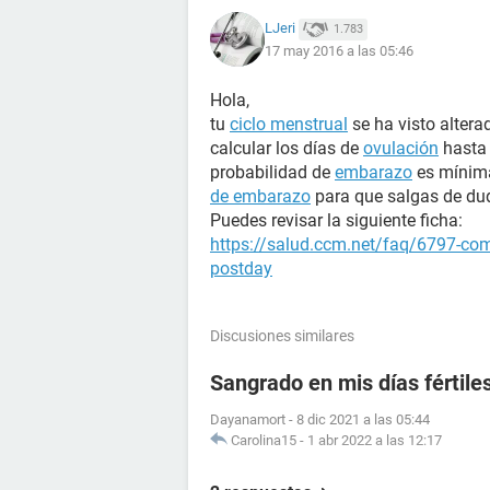
LJeri
1.783
17 may 2016 a las 05:46
Hola,
tu
ciclo menstrual
se ha visto altera
calcular los días de
ovulación
hasta 
probabilidad de
embarazo
es mínima
de embarazo
para que salgas de du
Puedes revisar la siguiente ficha:
https://salud.ccm.net/faq/6797-como
postday
Discusiones similares
Sangrado en mis días fértile
Dayanamort
-
8 dic 2021 a las 05:44
Carolina15
-
1 abr 2022 a las 12:17