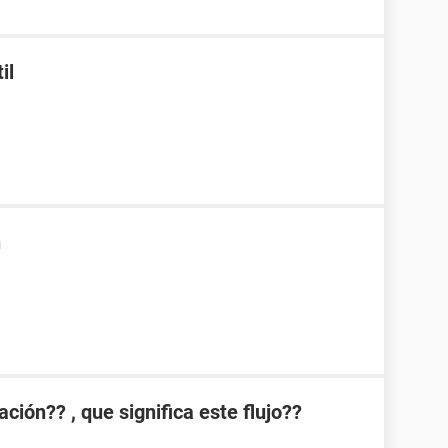
il
n
ión?? , que significa este flujo??