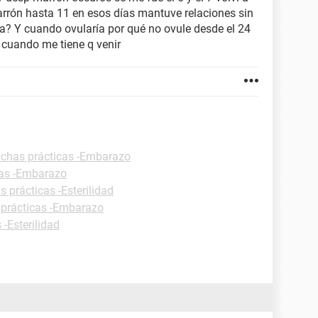
rrón hasta 11 en esos días mantuve relaciones sin
a? Y cuando ovularía por qué no ovule desde el 24
é cuando me tiene q venir
ichas prácticas -Embarazo
cas -Embarazo
s prácticas -Esterilidad
 prácticas -Embarazo
 -Esterilidad