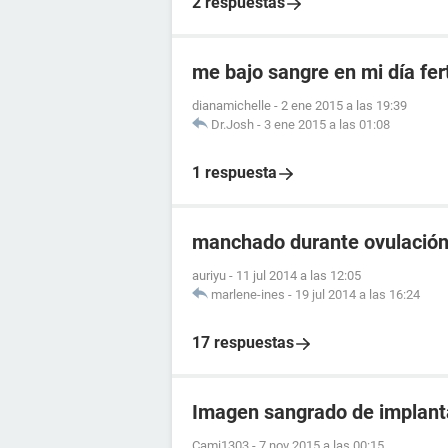
2 respuestas
me bajo sangre en mi día fert
dianamichelle
-
2 ene 2015 a las 19:39
Dr.Josh
-
3 ene 2015 a las 01:08
1 respuesta
manchado durante ovulació
auriyu
-
11 jul 2014 a las 12:05
marlene-ines
-
19 jul 2014 a las 16:24
17 respuestas
Imagen sangrado de implantac
Cami1303
-
7 nov 2015 a las 00:15