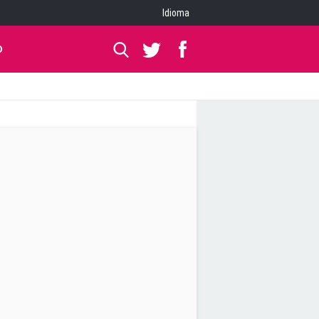
Idioma
O