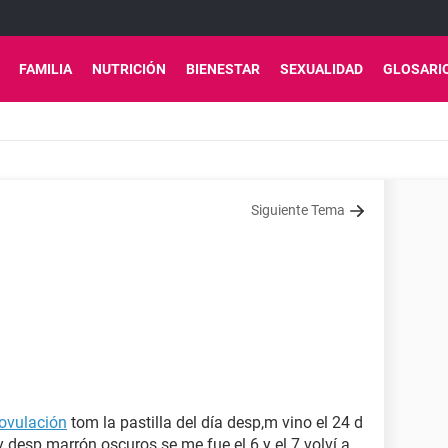
FAMILIA
NUTRICIÓN
BIENESTAR
SEXUALIDAD
GLOSARI
Siguiente Tema
ovulación
tom la pastilla del día desp,m vino el 24 d
 desp marrón oscuros se me fue el 6 y el 7 volví a