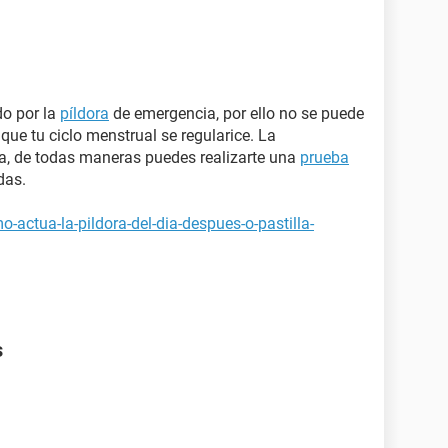
do por la
píldora
de emergencia, por ello no se puede
que tu ciclo menstrual se regularice. La
, de todas maneras puedes realizarte una
prueba
das.
-actua-la-pildora-del-dia-despues-o-pastilla-
s