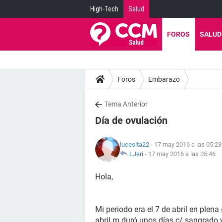
High-Tech
Salud
FOROS
SALUD
Foros
Embarazo
Tema Anterior
Día de ovulación
lucesita22
- 17 may 2016 a las 05:23
LJeri
-
17 may 2016 a las 05:46
Hola,
Mi periodo era el 7 de abril en plena
abril m duró unos días c/ sangrado y