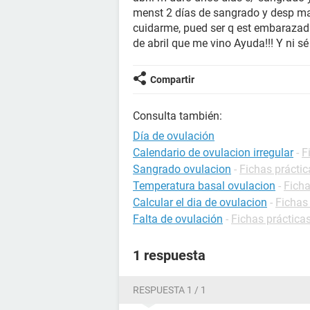
menst 2 días de sangrado y desp ma
cuidarme, pued ser q est embarazad
de abril que me vino Ayuda!!! Y ni s
Compartir
Consulta también:
Día de ovulación
Calendario de ovulacion irregular
-
F
Sangrado ovulacion
-
Fichas prácti
Temperatura basal ovulacion
-
Ficha
Calcular el dia de ovulacion
-
Fichas
Falta de ovulación
-
Fichas prácticas
1 respuesta
RESPUESTA 1 / 1