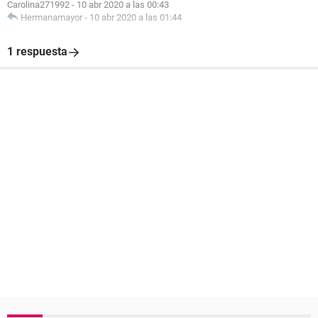
Carolina271992
-
10 abr 2020 a las 00:43
Hermanamayor
-
10 abr 2020 a las 01:44
1 respuesta