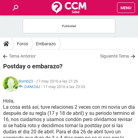
MENU
INICIO
FOROS
Foros
Embarazo
SALUD
Tema Anterior
Siguiente Tema
Postday o embarazo?
FAMILIA
Bomb23
- 17 may 2016 a las 21:26
NUTRICIÓN
DANI24J
-
17 may 2016 a las 23:33
Hola,
BIENESTAR
La cosa está así, tuve relaciones 2 veces con mi novia un día
después de su regla (17 y 18 de abril) y su periodo termino el
SEXUALIDAD
16, nos cuidamos y usamos condón pero olvidamos revisar
si se había roto y decidimos tomar la postday por si las
dudas el dia 20 de abril. Para el dia 26 de abril tuvo un
GLOSARIO
sangrado que duro de 3 a 4 dias pero no se si sea por la