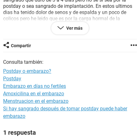
postday o sea sangrado de implantación. En estos ultimos
dias ha tenido dolor de senos y de espalda y un poco de
colicos pero he leido que es por la carga hormal de la
pastilla o seran sintomas de embarazo? Tiene retraso
Ver más
menstrual de tres dias
En verdad ayuda estoy muy preocupado, mi novia menciona
Compartir
que tiene los sintomas de que le bajara pero no pasa, ya
tiene 3 dias de retraso
Consulta también:
Cuantos dias de retraso pueden ser??
Postday o embarazo?
Postday
Embarazo en días no fertiles
Amoxicilina en el embarazo
Menstruacion en el embarazo
Si hay sangrado después de tomar postday puede haber
embarazo
1 respuesta