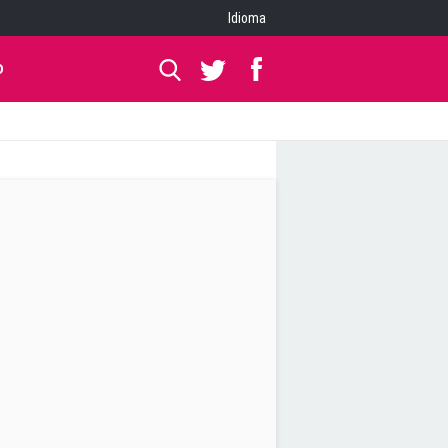
Idioma
O