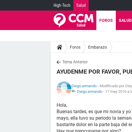
High-Tech
Salud
FOROS
SALUD
Foros
Embarazo
Tema Anterior
AYUDENME POR FAVOR, PU
Diego.armando
- Modificado por Die
Diego.armando
-
17 may 2016 a l
Hola,
Buenas tardes, es que mi novia y yo
mayo, ella tuvo su periodo la semana
bastante dolor en la parte baja del
Hay que preocuparse por algo?