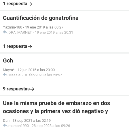
1 respuesta
Cuantificación de gonatrofina
Yazmin-180
-
19 ene 2019 a las 00:27
DRA. MARNET
-
19 ene 2019 a las 20:31
1 respuesta
Gch
Mayra*
-
12 jun 2015 a las 23:00
Massiel
-
10 feb 2023 a las 23:57
9 respuestas
Use la misma prueba de embarazo en dos
ocasiones y la primera vez dió negativo y
Dan
-
13 sep 2021 a las 02:19
marsan1990
-
28 sep 2023 a las 09:26