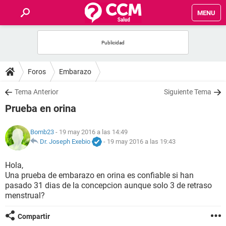
MENU
INICIO
FOROS
Foros
Embarazo
SALUD
Tema Anterior
Siguiente Tema
Prueba en orina
FAMILIA
Bomb23
- 19 may 2016 a las 14:49
NUTRICIÓN
Dr. Joseph Exebio
-
19 may 2016 a las 19:43
Hola,
BIENESTAR
Una prueba de embarazo en orina es confiable si han
pasado 31 dias de la concepcion aunque solo 3 de retraso
SEXUALIDAD
menstrual?
Compartir
GLOSARIO