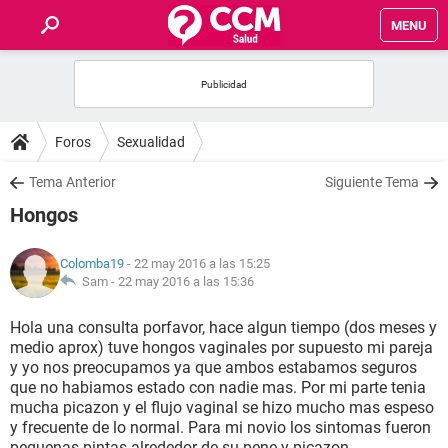
MENU
INICIO
FOROS
Foros
Sexualidad
SALUD
Tema Anterior
Siguiente Tema
Hongos
FAMILIA
Colomba19
- 22 may 2016 a las 15:25
NUTRICIÓN
Sam -
22 may 2016 a las 15:36
Hola una consulta porfavor, hace algun tiempo (dos meses y
BIENESTAR
medio aprox) tuve hongos vaginales por supuesto mi pareja
y yo nos preocupamos ya que ambos estabamos seguros
SEXUALIDAD
que no habiamos estado con nadie mas. Por mi parte tenia
mucha picazon y el flujo vaginal se hizo mucho mas espeso
y frecuente de lo normal. Para mi novio los sintomas fueron
GLOSARIO
pequenas pintas alrededor de su pene y picazon.