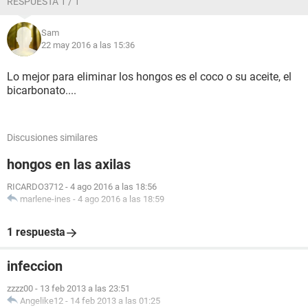
RESPUESTA 1 / 1
Quiere decir que si no podemos ir al medico hasta en un pAr
de meses no podremos tener relaciones sexuales? Que
Sam
podria hacer yo mientras para que estos Hingos se vayan de
22 may 2016 a las 15:36
mi cuerpo?
Estoy desesperada!!! Muchas gracias!
Lo mejor para eliminar los hongos es el coco o su aceite, el
bicarbonato....
Discusiones similares
hongos en las axilas
RICARDO3712
-
4 ago 2016 a las 18:56
marlene-ines
-
4 ago 2016 a las 18:59
1 respuesta
infeccion
zzzz00
-
13 feb 2013 a las 23:51
Angelike12
-
14 feb 2013 a las 01:25