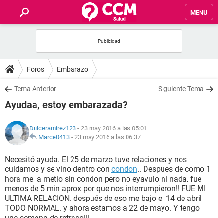
MENU
INICIO
FOROS
Foros
Embarazo
SALUD
Tema Anterior
Siguiente Tema
Ayudaa, estoy embarazada?
FAMILIA
Dulceramirez123
- 23 may 2016 a las 05:01
NUTRICIÓN
Marce0413
-
23 may 2016 a las 06:37
Necesitó ayuda. El 25 de marzo tuve relaciones y nos
BIENESTAR
cuidamos y se vino dentro con
condon
.. Despues de como 1
hora me la metio sin condon pero no eyavulo ni nada, fue
SEXUALIDAD
menos de 5 min aprox por que nos interrumpieron!! FUE MI
ULTIMA RELACION. después de eso me bajo el 14 de abril
TODO NORMAL. y ahora estamos a 22 de mayo. Y tengo
GLOSARIO
una semana de retraso!!!