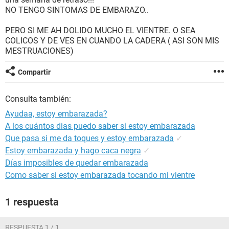
NO TENGO SINTOMAS DE EMBARAZO..
PERO SI ME AH DOLIDO MUCHO EL VIENTRE. O SEA
COLICOS Y DE VES EN CUANDO LA CADERA ( ASI SON MIS
MESTRUACIONES)
Compartir
Consulta también:
Ayudaa, estoy embarazada?
A los cuántos dias puedo saber si estoy embarazada
Que pasa si me da toques y estoy embarazada
✓
Estoy embarazada y hago caca negra
✓
Días imposibles de quedar embarazada
Como saber si estoy embarazada tocando mi vientre
1 respuesta
RESPUESTA 1 / 1