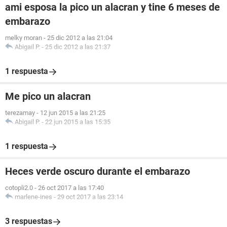
ami esposa la pico un alacran y tine 6 meses de
embarazo
melky moran
-
25 dic 2012 a las 21:04
Abigail P.
-
25 dic 2012 a las 21:37
1 respuesta
Me pico un alacran
terezamay
-
12 jun 2015 a las 21:25
Abigail P.
-
22 jun 2015 a las 15:35
1 respuesta
Heces verde oscuro durante el embarazo
cotopli2.0
-
26 oct 2017 a las 17:40
marlene-ines
-
29 oct 2017 a las 23:14
3 respuestas