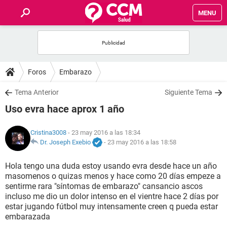
MENU
INICIO
FOROS
Foros
Embarazo
SALUD
Tema Anterior
Siguiente Tema
Uso evra hace aprox 1 año
FAMILIA
Cristina3008
- 23 may 2016 a las 18:34
NUTRICIÓN
Dr. Joseph Exebio
-
23 may 2016 a las 18:58
Hola tengo una duda estoy usando evra desde hace un año
BIENESTAR
masomenos o quizas menos y hace como 20 días empeze a
sentirme rara "síntomas de embarazo" cansancio ascos
SEXUALIDAD
incluso me dio un dolor intenso en el vientre hace 2 días por
estar jugando fútbol muy intensamente creen q pueda estar
embarazada
GLOSARIO