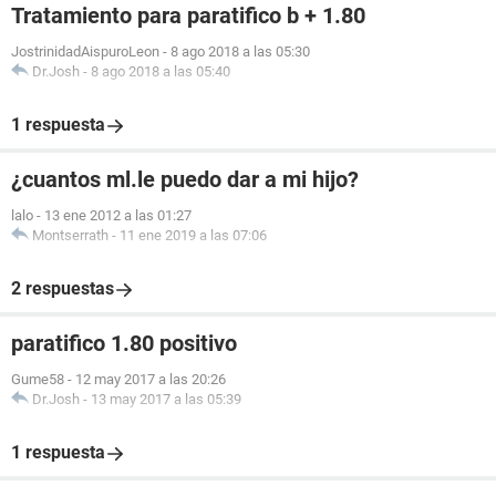
Tratamiento para paratifico b + 1.80
JostrinidadAispuroLeon
-
8 ago 2018 a las 05:30
Dr.Josh
-
8 ago 2018 a las 05:40
1 respuesta
¿cuantos ml.le puedo dar a mi hijo?
lalo
-
13 ene 2012 a las 01:27
Montserrath
-
11 ene 2019 a las 07:06
2 respuestas
paratifico 1.80 positivo
Gume58
-
12 may 2017 a las 20:26
Dr.Josh
-
13 may 2017 a las 05:39
1 respuesta