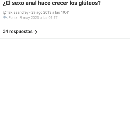
¿El sexo anal hace crecer los glúteos?
@flakissandrey
-
29 ago 2013 a las 19:41
Fenix
-
9 may 2023 a las 01:17
34 respuestas