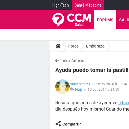
High-Tech
Santé-Médecine
FORUMS
SAL
Foros
Embarazo
Tema Anterior
Ayuda puedo tomar la pastill
maki.benitez
- 25 may 2016 à 17:04
Natyn
-
15 oct 2017 à 21:59
Resulta que antes de ayer tuve
relac
día después hoy mismo! Cuando me 
Compartir