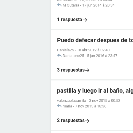
M Gutarra
-
17 jun 2014 à 20:34
1 respuesta
Puedo defecar despues de to
Daniela25
-
18 abr 2012 à 02:40
Danistone25
-
5 jun 2016 à 23:47
3 respuestas
pastilla y luego ir al baño, a
valenzuelacamila
-
3 nov 2015 à 00:52
maria
-
7 nov 2015 à 18:36
2 respuestas