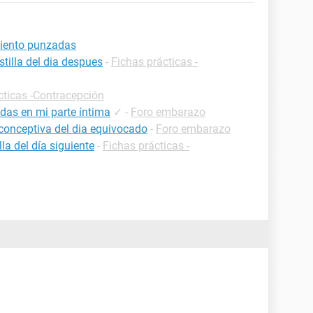
 siento punzadas
tilla del dia despues
-
Fichas prácticas -
cticas -Contracepción
das en mi parte íntima
✓
-
Foro embarazo
iconceptiva del dia equivocado
-
Foro embarazo
a del día siguiente
-
Fichas prácticas -