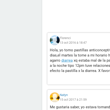
Florenci
13 oct 2016 à 18:47
Hola, yo tomo pastillas anticoncepti
dias,el martes la tome a mi horario h
agarro
diarrea
xq estaba mal de la pa
a la noche tipo 12pm tuve relacione
efecto la pastilla x la diarrea. X fav
Natyn
15 oct 2017 à 21:59
Me gustaria saber, yo estava tomando