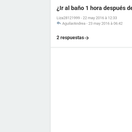
¿Ir al baño 1 hora después de
Liza28121999
-
22 may 2016 à 12:33
AguilarAndrea
-
23 may 2016 à 06:42
2 respuestas