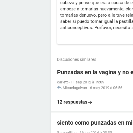
cabeza y pense que era a causa de e
empeze a tomarlas nuevamente, claro
tomarlas denuevo, pero alle tuve rel
saber si puedo tomar igual la pastilla
anticonceptivos. Porfavor, necesito 
Discusiones similares
Punzadas en la vagina y no
carlett
-
11 sep 2012 à 19:09
Micaelagalvan
-
6 may 2019 à 06:56
12 respuestas
siento como punzadas en mi
Samantttha
-
16 jun 2014 à 03:30