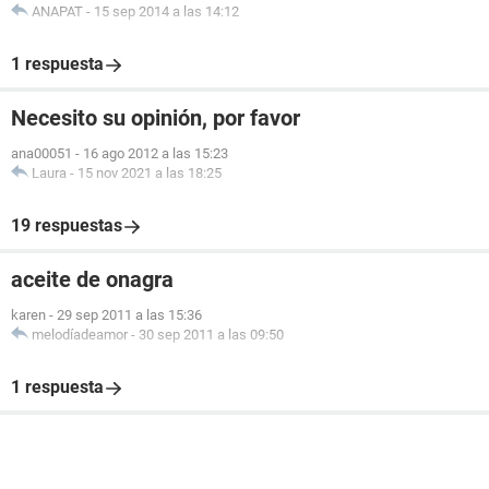
ANAPAT
-
15 sep 2014 a las 14:12
1 respuesta
Necesito su opinión, por favor
ana00051
-
16 ago 2012 a las 15:23
Laura
-
15 nov 2021 a las 18:25
19 respuestas
aceite de onagra
karen
-
29 sep 2011 a las 15:36
melodíadeamor
-
30 sep 2011 a las 09:50
1 respuesta