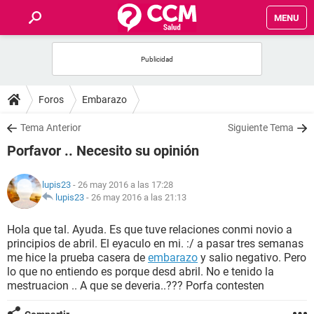
MENU
INICIO
FOROS
Foros
Embarazo
SALUD
Tema Anterior
Siguiente Tema
Porfavor .. Necesito su opinión
FAMILIA
lupis23
- 26 may 2016 a las 17:28
NUTRICIÓN
lupis23
-
26 may 2016 a las 21:13
Hola que tal. Ayuda. Es que tuve relaciones conmi novio a
BIENESTAR
principios de abril. El eyaculo en mi. :/ a pasar tres semanas
me hice la prueba casera de
embarazo
y salio negativo. Pero
SEXUALIDAD
lo que no entiendo es porque desd abril. No e tenido la
mestruacion .. A que se deveria..??? Porfa contesten
GLOSARIO