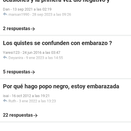
Dan
-
13 sep 2021 a las 02:19
marsan1990
-
28 sep 2023 a las 09:26
2 respuestas
Los quistes se confunden con embarazo ?
Yaresi123
-
24 jun 2016 a las 03:47
Deyanira
-
9 ene 2023 a las 14:55
5 respuestas
Por qué hago popo negro, estoy embarazada
isai
-
16 oct 2012 a las 19:21
Ruth
-
3 ene 2022 a las 13:23
22 respuestas