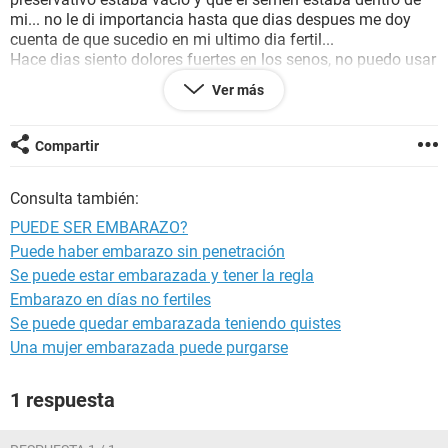
mi... no le di importancia hasta que dias despues me doy
cuenta de que sucedio en mi ultimo dia fertil...
Hace dias siento dolores fuertes en los senos, no puedo usar
sosten y me despierto a la madrugada del dolor,y punzadas
Ver más
en los ovarios, no quiero adelantarme a sintomas de
embarazo ya que el 3 de junio seria mi proximo periodo...
Compartir
hay posibilidades de que este embarazada?
Consulta también:
PUEDE SER EMBARAZO?
Puede haber embarazo sin penetración
Se puede estar embarazada y tener la regla
Embarazo en días no fertiles
Se puede quedar embarazada teniendo quistes
Una mujer embarazada puede purgarse
1 respuesta