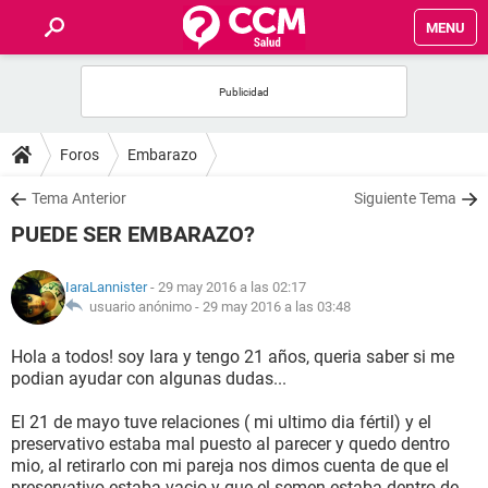
MENU
INICIO
FOROS
Foros
Embarazo
SALUD
Tema Anterior
Siguiente Tema
PUEDE SER EMBARAZO?
FAMILIA
IaraLannister
- 29 may 2016 a las 02:17
NUTRICIÓN
usuario anónimo -
29 may 2016 a las 03:48
Hola a todos! soy Iara y tengo 21 años, queria saber si me
BIENESTAR
podian ayudar con algunas dudas...
SEXUALIDAD
El 21 de mayo tuve relaciones ( mi ultimo dia fértil) y el
preservativo estaba mal puesto al parecer y quedo dentro
mio, al retirarlo con mi pareja nos dimos cuenta de que el
GLOSARIO
preservativo estaba vacio y que el semen estaba dentro de