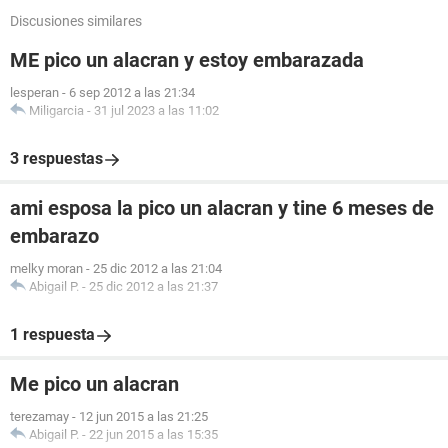
Discusiones similares
ME pico un alacran y estoy embarazada
lesperan
-
6 sep 2012 a las 21:34
Miligarcia
-
31 jul 2023 a las 11:02
3 respuestas
ami esposa la pico un alacran y tine 6 meses de
embarazo
melky moran
-
25 dic 2012 a las 21:04
Abigail P.
-
25 dic 2012 a las 21:37
1 respuesta
Me pico un alacran
terezamay
-
12 jun 2015 a las 21:25
Abigail P.
-
22 jun 2015 a las 15:35