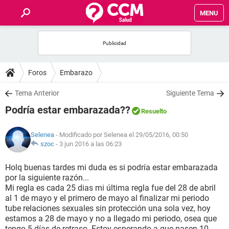
MENU
INICIO
FOROS
Foros
Embarazo
SALUD
Tema Anterior
Siguiente Tema
Podría estar embarazada??
Resuelto
FAMILIA
Selenea
- Modificado por Selenea el 29/05/2016, 00:50
NUTRICIÓN
szoc
-
3 jun 2016 a las 06:23
Holq buenas tardes mi duda es si podría estar embarazada
BIENESTAR
por la siguiente razón...
Mi regla es cada 25 dias mi última regla fue del 28 de abril
SEXUALIDAD
al 1 de mayo y el primero de mayo al finalizar mi periodo
tube relaciones sexuales sin protección una sola vez, hoy
estamos a 28 de mayo y no a llegado mi periodo, osea que
GLOSARIO
tengo 5 días de retraso. Estoy esperando a que pasen 10