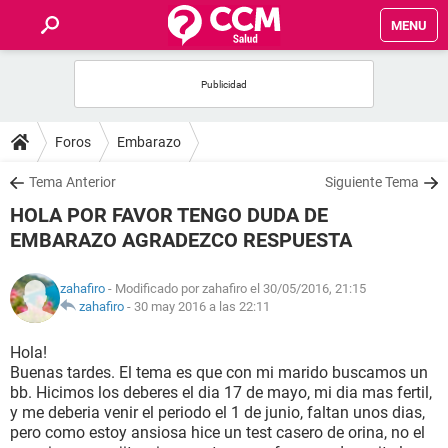
MENU
INICIO
FOROS
Foros
Embarazo
SALUD
Tema Anterior
Siguiente Tema
HOLA POR FAVOR TENGO DUDA DE
FAMILIA
EMBARAZO AGRADEZCO RESPUESTA
NUTRICIÓN
zahafiro
- Modificado por zahafiro el 30/05/2016, 21:15
zahafiro
-
30 may 2016 a las 22:11
BIENESTAR
Hola!
Buenas tardes. El tema es que con mi marido buscamos un
SEXUALIDAD
bb. Hicimos los deberes el dia 17 de mayo, mi dia mas fertil,
y me deberia venir el periodo el 1 de junio, faltan unos dias,
pero como estoy ansiosa hice un test casero de orina, no el
GLOSARIO