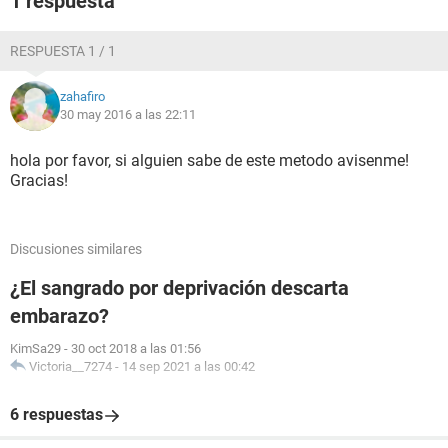
1 respuesta
RESPUESTA 1 / 1
zahafiro
30 may 2016 a las 22:11
hola por favor, si alguien sabe de este metodo avisenme!
Gracias!
Discusiones similares
¿El sangrado por deprivación descarta
embarazo?
KimSa29
-
30 oct 2018 a las 01:56
Victoria__7274
-
14 sep 2021 a las 00:42
6 respuestas