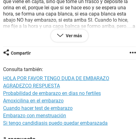
que viene en cajita, sino que tome un frasco y deposite la
orina en el, porque lei que si se hace eso y se espera una
hora, se forma una capa blanca, si esa capa blanca esta
abajo NO hay embarazo, si esta arriba SI. Cuando lo hice,
me fije a la hora y una capa balnca se formo arriba, pero.....a
las horas lo vuelvo a ver y esa capa blanca ya esta abajo...
Ver más
Alguien sabe por favor, si eso funciona o es mentira.
Gracias!!!!
Compartir
Consulta también:
HOLA POR FAVOR TENGO DUDA DE EMBARAZO
AGRADEZCO RESPUESTA
Probabilidad de embarazo en dias no fertiles
Amoxicilina en el embarazo
Cuando hacer test de embarazo
Embarazo con menstruación
Si tengo candidiasis puedo quedar embarazada