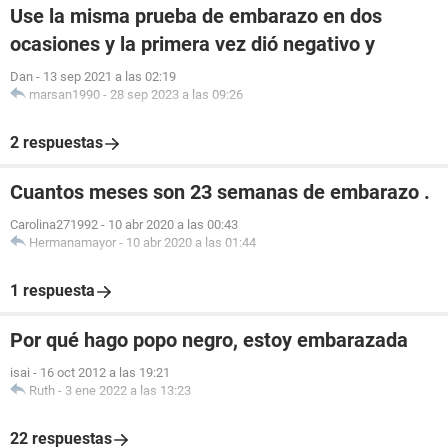
Use la misma prueba de embarazo en dos
ocasiones y la primera vez dió negativo y
Dan
-
13 sep 2021 a las 02:19
marsan1990
-
28 sep 2023 a las 09:26
2 respuestas
Cuantos meses son 23 semanas de embarazo .
Carolina271992
-
10 abr 2020 a las 00:43
Hermanamayor
-
10 abr 2020 a las 01:44
1 respuesta
Por qué hago popo negro, estoy embarazada
isai
-
16 oct 2012 a las 19:21
Ruth
-
3 ene 2022 a las 13:23
22 respuestas