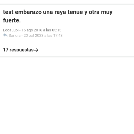
test embarazo una raya tenue y otra muy
fuerte.
LocaLupi
-
16 ago 2016 a las 05:15
Sandra
-
20 oct 2023 a las 17:43
17 respuestas