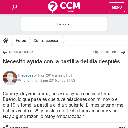
MENU
INICIO
FOROS
Foros
Contracepción
SALUD
Tema Anterior
Siguiente Tema
Necesito ayuda con la pastilla del día después.
FAMILIA
Thedebest
- 1 jun 2016 a las 01:51
NUTRICIÓN
anonimo -
2 jun 2016 a las 19:53
Como ya leyeron arriba, necesito ayuda con este tema.
BIENESTAR
Bueno, lo que pasa es que tuve relaciones con mi novio el
día 19, y tomé la pastilla el día siguiente. El mes anterior me
SEXUALIDAD
había venido el 29 y hasta esta fecha todavía no me vino.
Hay alguna razón, o estoy embarazada?
GLOSARIO