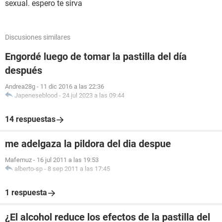
sexual. espero te sirva
Discusiones similares
Engordé luego de tomar la pastilla del día
después
Andrea28g
-
11 dic 2016 a las 22:36
Japeneseblood
-
24 jul 2023 a las 09:44
14 respuestas
me adelgaza la pildora del dia despue
Mafemuz
-
16 jul 2011 a las 19:53
alberto-sp
-
8 sep 2011 a las 17:45
1 respuesta
¿El alcohol reduce los efectos de la pastilla del