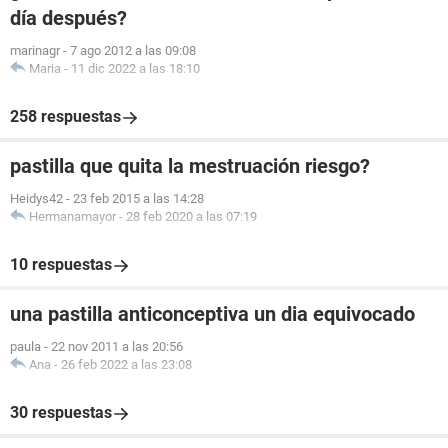
día después?
marinagr
-
7 ago 2012 a las 09:08
Maria
-
11 dic 2022 a las 18:10
258 respuestas
pastilla que quita la mestruación riesgo?
Heidys42
-
23 feb 2015 a las 14:28
Hermanamayor
-
28 feb 2020 a las 07:19
10 respuestas
una pastilla anticonceptiva un dia equivocado
paula
-
22 nov 2011 a las 20:56
Ana
-
26 feb 2022 a las 23:08
30 respuestas