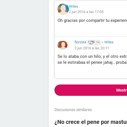
Witex
2 jun 2016 a las 17:05
Oh gracias por compartir tu experienc
florziita
>
Witex
14
2 jun 2016 a las 20:11
Se lo ataba con un hilo, y el otro ex
se le estirabaa el penee jahaj.. probal
Mostr
Discusiones similares
¿No crece el pene por mast