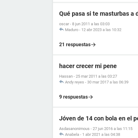
Qué pasa si te masturbas a d
oscar
-
8 jun 2011 a las 03:03
Maduro
-
12 abr 2023 a las 10:32
21 respuestas
hacer crecer mi pene
Hassan
-
25 mar 2011 a las 03:27
Andy reyes
-
30 mar 2017 a las 06:39
9 respuestas
Jóven de 14 con bola en el 
Asdasanonimous
-
27 jun 2016 a las 11:15
Anabela
-
1 abr 2021 a las 04:38