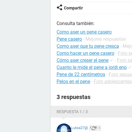
Compartir
Consulta también:
Como aser un pene casero
Pene casero
- Mejores respuestas
Como aser que tu pene cresca
- Mej
Como hacer un pene casero
-
Foro s
Cómo aser creser el pene
✓
-
Foro s
Cuanto le mide el pene a jordi enp
✓
Pene de 22 centímetros
-
Foro sexua
Pelos en el pene
-
Foro adolescentes
3 respuestas
RESPUESTA 1 / 3
Luisa27@
1