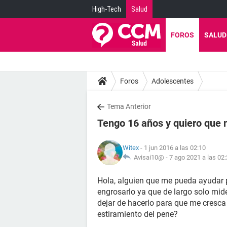
High-Tech
Salud
FOROS
SALUD
Foros
Adolescentes
Tema Anterior
Tengo 16 años y quiero que
Witex
- 1 jun 2016 a las 02:10
Avisai10@ -
7 ago 2021 a las 02
Hola, alguien que me pueda ayudar 
engrosarlo ya que de largo solo mi
dejar de hacerlo para que me cresca
estiramiento del pene?