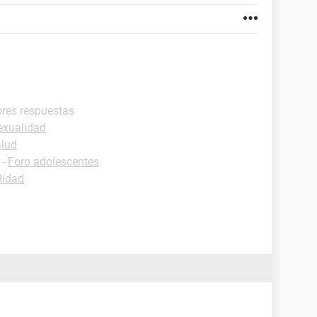
ores respuestas
exualidad
alud
-
Foro adolescentes
lidad