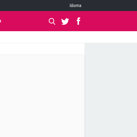
Idioma
O