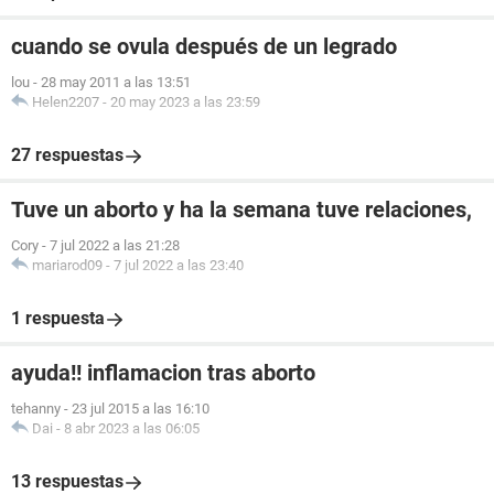
cuando se ovula después de un legrado
lou
-
28 may 2011 a las 13:51
Helen2207
-
20 may 2023 a las 23:59
27 respuestas
Tuve un aborto y ha la semana tuve relaciones,
Cory
-
7 jul 2022 a las 21:28
mariarod09
-
7 jul 2022 a las 23:40
1 respuesta
ayuda!! inflamacion tras aborto
tehanny
-
23 jul 2015 a las 16:10
Dai
-
8 abr 2023 a las 06:05
13 respuestas