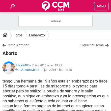
MENU
INICIO
FOROS
Foros
Embarazo
SALUD
Tema Anterior
Siguiente Tema
Aborto
FAMILIA
dulce2405
- 2 jun 2016 a las 19:22
NUTRICIÓN
Gatitatraviesa
-
2 jun 2016 a las 19:35
tengo una hermana de 19 años esta en embarazo pero hace
BIENESTAR
15 días tomo 4 pastillas de misoprostol o cytotec para
abortar pero se realizo la prueba de sangre y le salio
SEXUALIDAD
positiva, aun sigue en embarazo y ya la preocupacion es que
no sabemos que efecto pueda causar en el bebe.
segun las diferntes paginas de internet que sugieren estas
GLOSARIO
pastillas para realizar abortos medicados aconsejan repetir