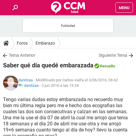
MENU
INICIO
FOROS
Foros
Embarazo
SALUD
Tema Anterior
Siguiente Tema
Saber qué día quedé embarazada
Resuelto
FAMILIA
danitzaa
- Modificado por Carlos-vialfa el 3/06/2016, 08:42
NUTRICIÓN
danitzaa
-
3 jun 2016 a las 19:34
Tengo varias dudas estoy embarazada no recuerdo muy
BIENESTAR
bien mi última regla pero me e hecho dos ecografias las
cuales las dos son consecutivas y calzan en las semanas.
SEXUALIDAD
Una me la use el día 07 de abril la cual me arrojó que tenia
18 semanas y el día 20 de abril me use otra y me arrojó
19+6 semanas cuanto tengo al día de hoy? llevo la cuenta
GLOSARIO
con la ecografia no mas?