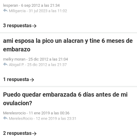
lesperan
-
6 sep 2012 a las 21:34
Miligarcia
-
31 jul 2023 a las 11:02
3 respuestas
ami esposa la pico un alacran y tine 6 meses de
embarazo
melky moran
-
25 dic 2012 a las 21:04
Abigail P.
-
25 dic 2012 a las 21:37
1 respuesta
Puedo quedar embarazada 6 días antes de mi
ovulacion?
Merelesrocio
-
11 ene 2019 a las 00:36
MerelesRocio
-
12 ene 2019 a las 23:31
2 respuestas