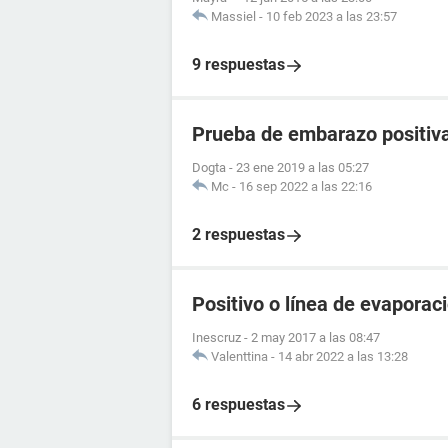
Massiel
-
10 feb 2023 a las 23:57
9 respuestas
Prueba de embarazo positiva
Dogta
-
23 ene 2019 a las 05:27
Mc
-
16 sep 2022 a las 22:16
2 respuestas
Positivo o línea de evaporac
Inescruz
-
2 may 2017 a las 08:47
Valenttina
-
14 abr 2022 a las 13:28
6 respuestas