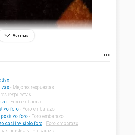
Ver más
ativo
ivas
- Mejores respuestas
ores respuestas
razo
-
Foro embarazo
tivo foro
-
Foro embarazo
positivo foro
-
Foro embarazo
 casi invisible foro
-
Foro embarazo
chas prácticas - Embarazo