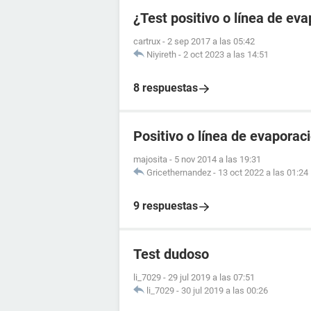
¿Test positivo o línea de ev
cartrux
-
2 sep 2017 a las 05:42
Niyireth
-
2 oct 2023 a las 14:51
8 respuestas
Positivo o línea de evaporac
majosita
-
5 nov 2014 a las 19:31
Gricethernandez
-
13 oct 2022 a las 01:24
9 respuestas
Test dudoso
li_7029
-
29 jul 2019 a las 07:51
li_7029
-
30 jul 2019 a las 00:26