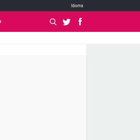
Idioma
O