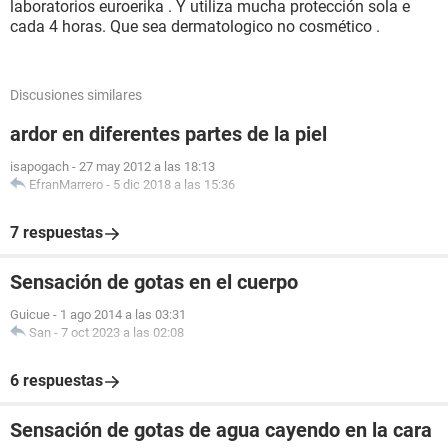
laboratorios euroerika . Y utiliza mucha protección sola e
cada 4 horas. Que sea dermatologico no cosmético .
Discusiones similares
ardor en diferentes partes de la piel
isapogach
-
27 may 2012 a las 18:13
EfranMarrero
-
5 dic 2018 a las 15:36
7 respuestas
Sensación de gotas en el cuerpo
Guicue
-
1 ago 2014 a las 03:31
San
-
7 oct 2023 a las 02:08
6 respuestas
Sensación de gotas de agua cayendo en la cara