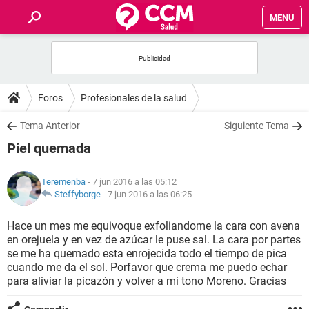
MENU
INICIO
FOROS
Foros
Profesionales de la salud
SALUD
Tema Anterior
Siguiente Tema
Piel quemada
FAMILIA
Teremenba
- 7 jun 2016 a las 05:12
NUTRICIÓN
Steffyborge
-
7 jun 2016 a las 06:25
Hace un mes me equivoque exfoliandome la cara con avena
BIENESTAR
en orejuela y en vez de azúcar le puse sal. La cara por partes
se me ha quemado esta enrojecida todo el tiempo de pica
SEXUALIDAD
cuando me da el sol. Porfavor que crema me puedo echar
para aliviar la picazón y volver a mi tono Moreno. Gracias
GLOSARIO