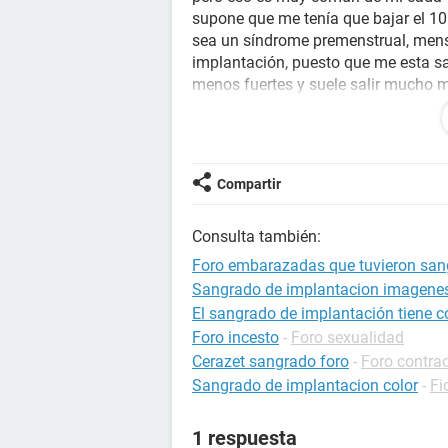
supone que me tenía que bajar el 10 
sea un síndrome premenstrual, mens
implantación, puesto que me esta sa
menos fuertes y suele salir mucho m
es un sangrado de implantación.
¿Puedo estar embarazada?
Compartir
Espero me puedan ayudar a llegar a
Consulta también:
Foro embarazadas que tuvieron san
Sangrado de implantacion imagenes
El sangrado de implantación tiene 
Foro incesto
-
Foro sexualidad
Cerazet sangrado foro
-
Foro contra
Sangrado de implantacion color
-
Fi
1 respuesta