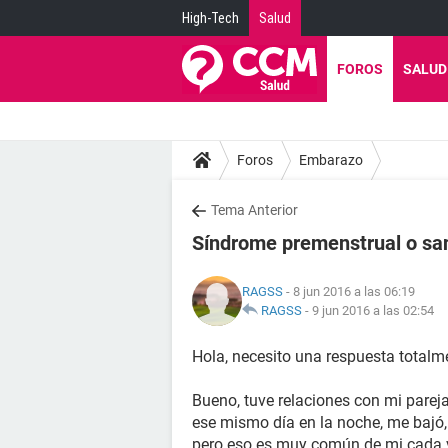
High-Tech
Salud
FOROS
SALUD
Foros
Embarazo
Tema Anterior
Síndrome premenstrual o sa
RAGSS
- 8 jun 2016 a las 06:19
RAGSS
-
9 jun 2016 a las 02:54
Hola, necesito una respuesta totalm
Bueno, tuve relaciones con mi pareja
ese mismo día en la noche, me bajó,
pero eso es muy común de mi cada ve