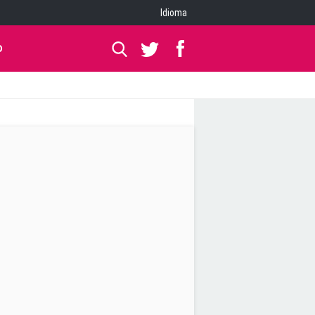
Idioma
O