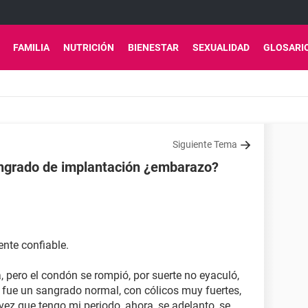
FAMILIA
NUTRICIÓN
BIENESTAR
SEXUALIDAD
GLOSARI
Siguiente Tema
ngrado de implantación ¿embarazo?
ente confiable.
, pero el condón se rompió, por suerte no eyaculó,
 fue un sangrado normal, con cólicos muy fuertes,
z que tengo mi periodo, ahora, se adelanto, se