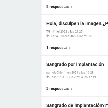
8 respuestas
Hola, disculpen la imagen.¿
Ttl
-
11 jul 2022 a las 21:25
Karla
-
10 oct 2022 a las 21:12
1 respuesta
Sangrado por implantación
pamelaChh
-
1 jun 2021 a las 16:28
jessi2731
-
2 jun 2021 a las 17:19
3 respuestas
Sangrado de implantación??