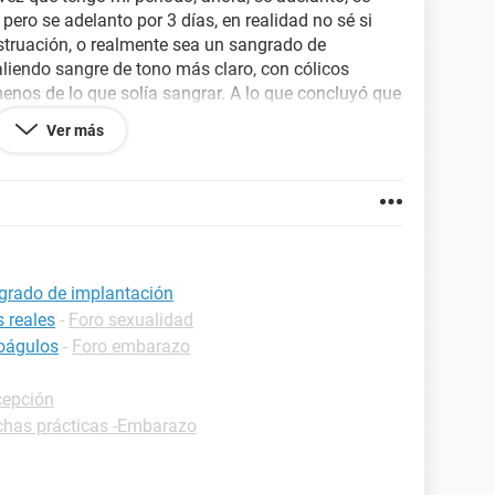
pero se adelanto por 3 días, en realidad no sé si
truación, o realmente sea un sangrado de
liendo sangre de tono más claro, con cólicos
enos de lo que solía sangrar. A lo que concluyó que
Ver más
 una respuesta, pues estoy realmente preocupada.
grado de implantación
 reales
-
Foro sexualidad
coágulos
-
Foro embarazo
cepción
chas prácticas -Embarazo