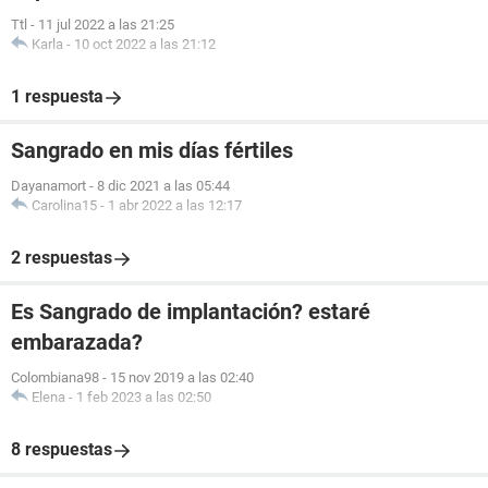
Ttl
-
11 jul 2022 a las 21:25
Karla
-
10 oct 2022 a las 21:12
1 respuesta
Sangrado en mis días fértiles
Dayanamort
-
8 dic 2021 a las 05:44
Carolina15
-
1 abr 2022 a las 12:17
2 respuestas
Es Sangrado de implantación? estaré
embarazada?
Colombiana98
-
15 nov 2019 a las 02:40
Elena
-
1 feb 2023 a las 02:50
8 respuestas