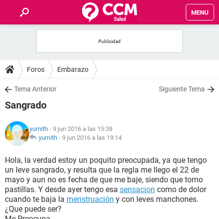
MENU
INICIO
FOROS
Foros
Embarazo
SALUD
Tema Anterior
Siguiente Tema
Sangrado
FAMILIA
yumith
- 9 jun 2016 a las 15:38
NUTRICIÓN
yumith
-
9 jun 2016 a las 19:14
Hola, la verdad estoy un poquito preocupada, ya que tengo
BIENESTAR
un leve sangrado, y resulta que la regla me llego el 22 de
mayo y aun no es fecha de que me baje, siendo que tomo
SEXUALIDAD
pastillas. Y desde ayer tengo esa
sensacion
como de dolor
cuando te baja la
menstruación
y con leves manchones.
¿Que puede ser?
GLOSARIO
Me Preocupa...