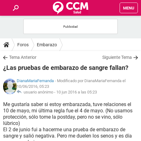
MENU
INICIO
FOROS
Foros
Embarazo
SALUD
Tema Anterior
Siguiente Tema
¿Las pruebas de embarazo de sangre fallan?
FAMILIA
DianaMariaFernanda
- Modificado por DianaMariaFernanda el
10/06/2016, 05:23
NUTRICIÓN
usuario anónimo -
10 jun 2016 a las 05:23
Me gustaría saber si estoy embarazada, tuve relaciones el
BIENESTAR
10 de mayo, mi última regla fue el 4 de mayo. (No usamos
protección, sólo tome la postday, pero no se vino, sólo
SEXUALIDAD
lúbrico)
El 2 de junio fui a hacerme una prueba de embarazo de
sangre y salió negativa. Pero me duelen los senos y es día
GLOSARIO