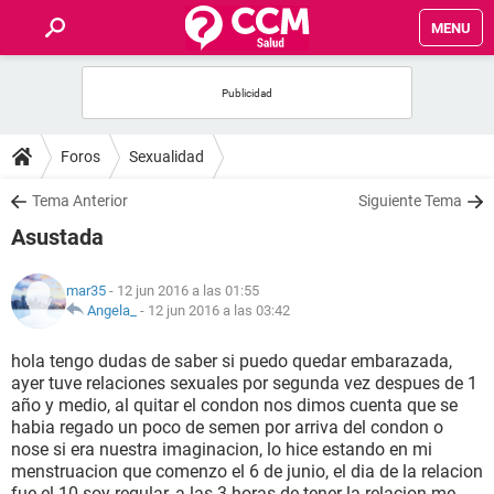
MENU
INICIO
FOROS
Foros
Sexualidad
SALUD
Tema Anterior
Siguiente Tema
Asustada
FAMILIA
mar35
- 12 jun 2016 a las 01:55
NUTRICIÓN
Angela_
-
12 jun 2016 a las 03:42
hola tengo dudas de saber si puedo quedar embarazada,
BIENESTAR
ayer tuve relaciones sexuales por segunda vez despues de 1
año y medio, al quitar el condon nos dimos cuenta que se
SEXUALIDAD
habia regado un poco de semen por arriva del condon o
nose si era nuestra imaginacion, lo hice estando en mi
menstruacion que comenzo el 6 de junio, el dia de la relacion
GLOSARIO
fue el 10 soy regular, a las 3 horas de tener la relacion me