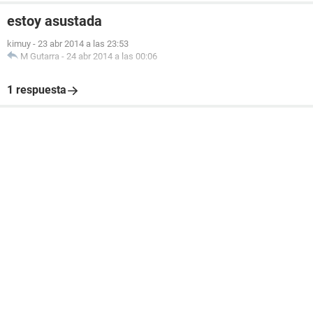
estoy asustada
kimuy
-
23 abr 2014 a las 23:53
M Gutarra
-
24 abr 2014 a las 00:06
1 respuesta