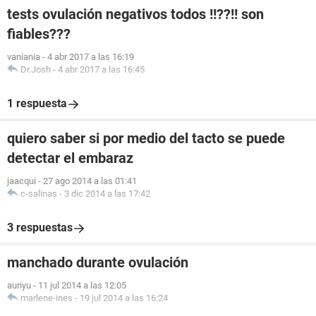
tests ovulación negativos todos !!??!! son
fiables???
vaniania
-
4 abr 2017 a las 16:19
Dr.Josh
-
4 abr 2017 a las 16:45
1 respuesta
quiero saber si por medio del tacto se puede
detectar el embaraz
jaacqui
-
27 ago 2014 a las 01:41
c-salinas
-
3 dic 2014 a las 17:42
3 respuestas
manchado durante ovulación
auriyu
-
11 jul 2014 a las 12:05
marlene-ines
-
19 jul 2014 a las 16:24