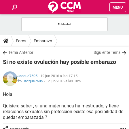
MENU
INICIO
FOROS
Foros
Embarazo
SALUD
Tema Anterior
Siguiente Tema
Si no existe ovulación hay posible embarazo
FAMILIA
Jacque7695
- 12 jun 2016 a las 17:15
NUTRICIÓN
Jacque7695
-
12 jun 2016 a las 18:51
Hola
BIENESTAR
Quisiera saber , si una mujer nunca ha mestruado, y tiene
SEXUALIDAD
relaciones sexuales sin protección existe esa posibilidad de
quedar embarazada ?
GLOSARIO