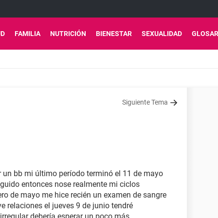
UD
FAMILIA
NUTRICIÓN
BIENESTAR
SEXUALIDAD
GLOSAR
Siguiente Tema
er un bb mi último período terminó el 11 de mayo
eguido entonces nose realmente mi ciclos
1ero de mayo me hice recién un examen de sangre
e relaciones el jueves 9 de junio tendré
irregular debería esperar un poco más