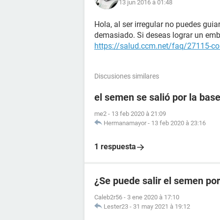
13 jun 2016 à 01:48
Hola, al ser irregular no puedes guia
demasiado. Si deseas lograr un emb
https://salud.ccm.net/faq/27115-c
Discusiones similares
el semen se salió por la ba
me2
-
13 feb 2020 à 21:09
Hermanamayor
-
13 feb 2020 à 23:16
1 respuesta
¿Se puede salir el semen por
Caleb2r56
-
3 ene 2020 à 17:10
Lester23
-
31 may 2021 à 19:12