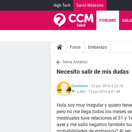
High-Tech
Santé-Médecine
FORUMS
SAL
Foros
Embarazo
Tema Anterior
Necesito salir de mis dudas
Giselleher
- 12 jun 2016 à 23:15
LJeri
-
13 jun 2016 à 01:48
Hola soy muy irregular y quiero ten
pero no me llega todos los meses s
mestruales tuve relaciones el 31 y 
ayer y me salió negativo también tuv
probabilidades de embarazo? Al ser 