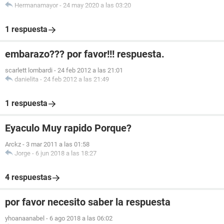
Hermanamayor
-
24 may 2020 a las 03:20
1 respuesta
embarazo??? por favor!!! respuesta.
scarlett lombardi
-
24 feb 2012 a las 21:01
danielita
-
24 feb 2012 a las 21:49
1 respuesta
Eyaculo Muy rapido Porque?
Arckz
-
3 mar 2011 a las 01:58
Jorge
-
6 jun 2018 a las 18:27
4 respuestas
por favor necesito saber la respuesta
yhoanaanabel
-
6 ago 2018 a las 06:02