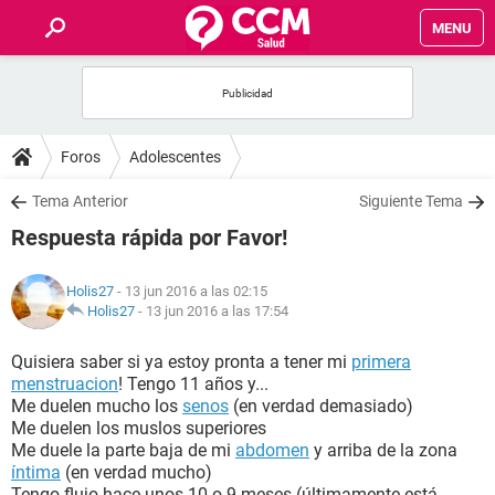
MENU
INICIO
FOROS
Foros
Adolescentes
SALUD
Tema Anterior
Siguiente Tema
Respuesta rápida por Favor!
FAMILIA
Holis27
- 13 jun 2016 a las 02:15
NUTRICIÓN
Holis27
-
13 jun 2016 a las 17:54
Quisiera saber si ya estoy pronta a tener mi
primera
BIENESTAR
menstruacion
! Tengo 11 años y...
Me duelen mucho los
senos
(en verdad demasiado)
SEXUALIDAD
Me duelen los muslos superiores
Me duele la parte baja de mi
abdomen
y arriba de la zona
íntima
(en verdad mucho)
GLOSARIO
Tengo flujo hace unos 10 o 9 meses (últimamente está