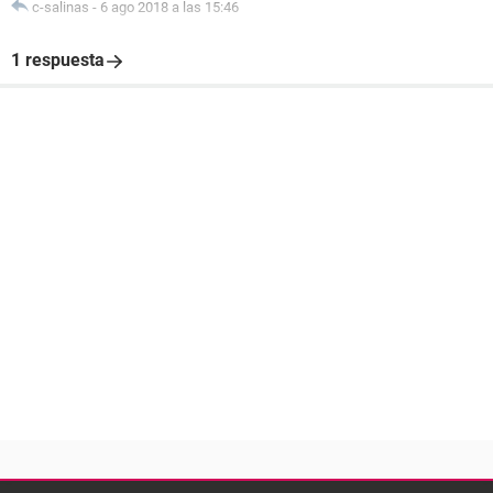
c-salinas
-
6 ago 2018 a las 15:46
1 respuesta