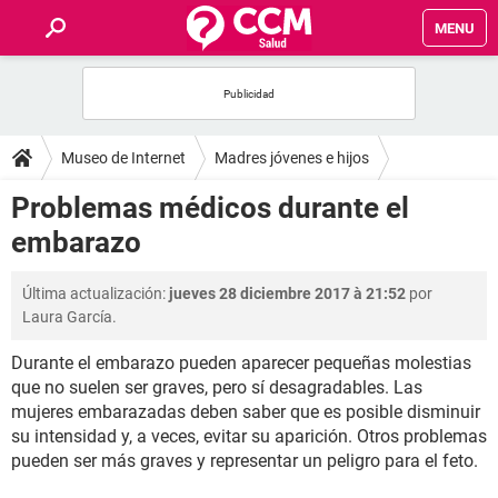
MENU
INICIO
FOROS
Museo de Internet
Madres jóvenes e hijos
SALUD
Problemas médicos durante el
Embarazo
embarazo
FAMILIA
Última actualización:
jueves 28 diciembre 2017 à 21:52
por
NUTRICIÓN
Laura García.
Durante el embarazo pueden aparecer pequeñas molestias
BIENESTAR
que no suelen ser graves, pero sí desagradables. Las
mujeres embarazadas deben saber que es posible disminuir
SEXUALIDAD
su intensidad y, a veces, evitar su aparición. Otros problemas
pueden ser más graves y representar un peligro para el feto.
GLOSARIO