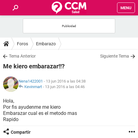
MENU
INICIO
FOROS
Foros
Embarazo
SALUD
Tema Anterior
Siguiente Tema
Me kiero embarazar!!?
FAMILIA
Nena1422001
- 13 jun 2016 a las 04:38
NUTRICIÓN
Kevinmart
-
13 jun 2016 a las 04:46
Hola,
BIENESTAR
Por fis ayudenme me kiero
Embarazar cual es el metodo mas
SEXUALIDAD
Rapido
Compartir
GLOSARIO