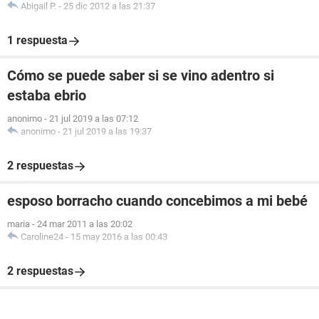
Abigail P.
-
25 dic 2012 a las 21:37
1 respuesta
Cómo se puede saber si se vino adentro si
estaba ebrio
anonimo
-
21 jul 2019 a las 07:12
anonimo
-
21 jul 2019 a las 19:37
2 respuestas
esposo borracho cuando concebimos a mi bebé
maria
-
24 mar 2011 a las 20:02
Caroline24
-
15 may 2016 a las 00:43
2 respuestas