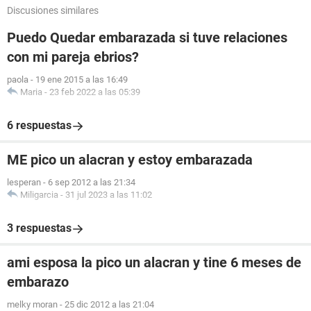
Discusiones similares
Puedo Quedar embarazada si tuve relaciones
con mi pareja ebrios?
paola
-
19 ene 2015 a las 16:49
Maria
-
23 feb 2022 a las 05:39
6 respuestas
ME pico un alacran y estoy embarazada
lesperan
-
6 sep 2012 a las 21:34
Miligarcia
-
31 jul 2023 a las 11:02
3 respuestas
ami esposa la pico un alacran y tine 6 meses de
embarazo
melky moran
-
25 dic 2012 a las 21:04