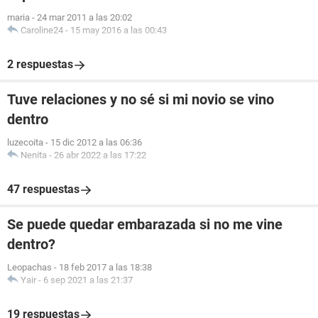
maria
-
24 mar 2011 a las 20:02
Caroline24
-
15 may 2016 a las 00:43
2 respuestas
Tuve relaciones y no sé si mi novio se vino
dentro
luzecoita
-
15 dic 2012 a las 06:36
Nenita
-
26 abr 2022 a las 17:22
47 respuestas
Se puede quedar embarazada si no me vine
dentro?
Leopachas
-
18 feb 2017 a las 18:38
Yair
-
6 sep 2021 a las 21:37
19 respuestas