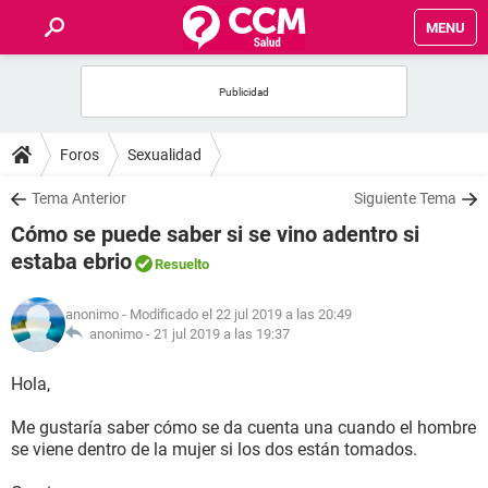
MENU
INICIO
FOROS
Foros
Sexualidad
SALUD
Tema Anterior
Siguiente Tema
Cómo se puede saber si se vino adentro si
FAMILIA
estaba ebrio
Resuelto
NUTRICIÓN
anonimo
- Modificado el 22 jul 2019 a las 20:49
anonimo -
21 jul 2019 a las 19:37
BIENESTAR
Hola,
SEXUALIDAD
Me gustaría saber cómo se da cuenta una cuando el hombre
se viene dentro de la mujer si los dos están tomados.
GLOSARIO