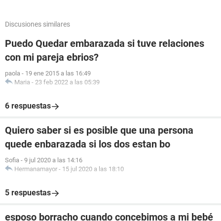
Discusiones similares
Puedo Quedar embarazada si tuve relaciones
con mi pareja ebrios?
paola
-
19 ene 2015 a las 16:49
Maria
-
23 feb 2022 a las 05:39
6 respuestas
Quiero saber si es posible que una persona
quede enbarazada si los dos estan bo
Sofia
-
9 jul 2020 a las 14:16
Hermanamayor
-
15 jul 2020 a las 18:10
5 respuestas
esposo borracho cuando concebimos a mi bebé