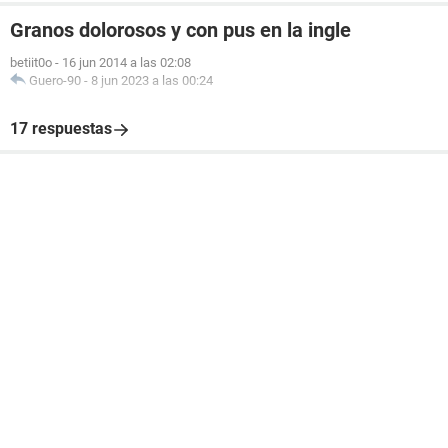
Granos dolorosos y con pus en la ingle
betiit0o
-
16 jun 2014 a las 02:08
Guero-90
-
8 jun 2023 a las 00:24
17 respuestas