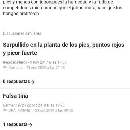
pies y menos con jabon,pues la humedad y la falta de
competidores microbianos que el jabon mata,hace que los
hongos proliferen
Discusiones similares
Sarpullido en la planta de los pies, puntos rojos
y picor fuerte
Inescaballeroo
-
9 nov 2017 a las 17:53
Damaris.
-
13 ene 2022 a las 21:43
8 respuestas
Falsa tiña
Carmen1972
-
22 oct 2019 a las 19:30
DRA. MARNET
-
23 oct 2019 a las 09:42
1 respuesta