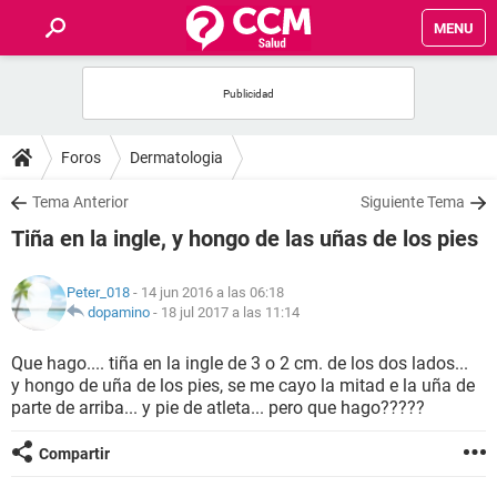
MENU
INICIO
FOROS
Foros
Dermatologia
SALUD
Tema Anterior
Siguiente Tema
Tiña en la ingle, y hongo de las uñas de los pies
FAMILIA
Peter_018
- 14 jun 2016 a las 06:18
NUTRICIÓN
dopamino
-
18 jul 2017 a las 11:14
Que hago.... tiña en la ingle de 3 o 2 cm. de los dos lados...
BIENESTAR
y hongo de uña de los pies, se me cayo la mitad e la uña de
parte de arriba... y pie de atleta... pero que hago?????
SEXUALIDAD
Compartir
GLOSARIO