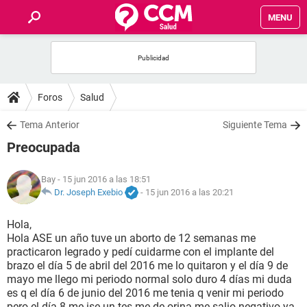
MENU
INICIO
FOROS
Foros
Salud
SALUD
Tema Anterior
Siguiente Tema
Preocupada
FAMILIA
Bay
- 15 jun 2016 a las 18:51
NUTRICIÓN
Dr. Joseph Exebio
-
15 jun 2016 a las 20:21
Hola,
BIENESTAR
Hola ASE un año tuve un aborto de 12 semanas me
practicaron legrado y pedí cuidarme con el implante del
SEXUALIDAD
brazo el día 5 de abril del 2016 me lo quitaron y el día 9 de
mayo me llego mi periodo normal solo duro 4 días mi duda
es q el día 6 de junio del 2016 me tenia q venir mi periodo
GLOSARIO
pero el día 8 me ise un tes me de orina me salio negativo ya