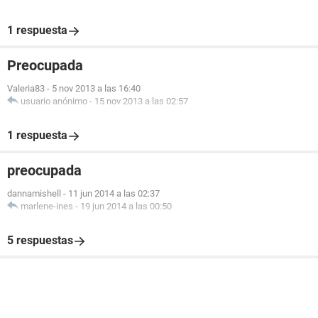
1 respuesta
Preocupada
Valeria83
-
5 nov 2013 a las 16:40
usuario anónimo
-
15 nov 2013 a las 02:57
1 respuesta
preocupada
dannamishell
-
11 jun 2014 a las 02:37
marlene-ines
-
19 jun 2014 a las 00:50
5 respuestas