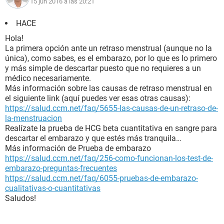
15 jun 2016 a las 20:21
HACE
Hola!
La primera opción ante un retraso menstrual (aunque no la
única), como sabes, es el embarazo, por lo que es lo primero
y más simple de descartar puesto que no requieres a un
médico necesariamente.
Más información sobre las causas de retraso menstrual en
el siguiente link (aquí puedes ver esas otras causas):
https://salud.ccm.net/faq/5655-las-causas-de-un-retraso-de-
la-menstruacion
Realízate la prueba de HCG beta cuantitativa en sangre para
descartar el embarazo y que estés más tranquila…
Más información de Prueba de embarazo
https://salud.ccm.net/faq/256-como-funcionan-los-test-de-
embarazo-preguntas-frecuentes
https://salud.ccm.net/faq/6055-pruebas-de-embarazo-
cualitativas-o-cuantitativas
Saludos!