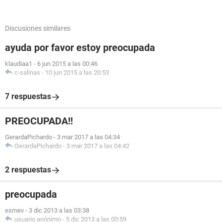
Discusiones similares
ayuda por favor estoy preocupada
klaudiaa1
-
6 jun 2015 a las 00:46
c-salinas
-
10 jun 2015 a las 20:53
7 respuestas
PREOCUPADA!!
GerardaPichardo
-
3 mar 2017 a las 04:34
GerardaPichardo
-
3 mar 2017 a las 04:42
2 respuestas
preocupada
esmev
-
3 dic 2013 a las 03:38
usuario anónimo
-
5 dic 2013 a las 00:59