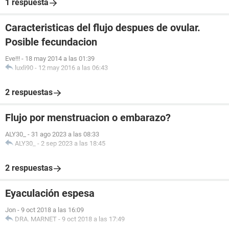
1 respuesta
Caracteristicas del flujo despues de ovular.
Posible fecundacion
Eve!!!
-
18 may 2014 a las 01:39
luxli90
-
12 may 2016 a las 06:43
2 respuestas
Flujo por menstruacion o embarazo?
ALY30_
-
31 ago 2023 a las 08:33
ALY30_
-
2 sep 2023 a las 18:45
2 respuestas
Eyaculación espesa
Jon
-
9 oct 2018 a las 16:09
DRA. MARNET
-
9 oct 2018 a las 17:49