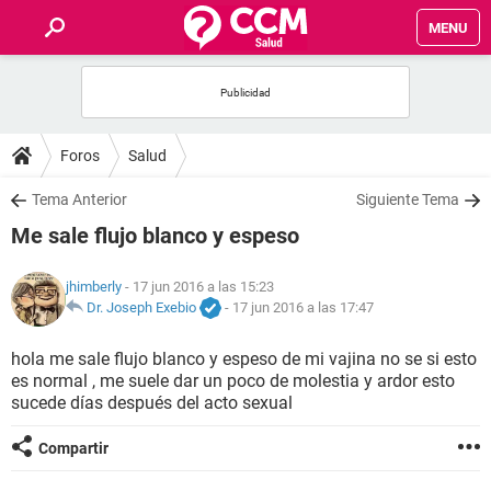
MENU
INICIO
FOROS
Foros
Salud
SALUD
Tema Anterior
Siguiente Tema
Me sale flujo blanco y espeso
FAMILIA
jhimberly
- 17 jun 2016 a las 15:23
NUTRICIÓN
Dr. Joseph Exebio
-
17 jun 2016 a las 17:47
hola me sale flujo blanco y espeso de mi vajina no se si esto
BIENESTAR
es normal , me suele dar un poco de molestia y ardor esto
sucede días después del acto sexual
SEXUALIDAD
Compartir
GLOSARIO