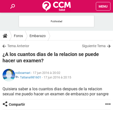
MENU
INICIO
FORUMS
Foros
Embarazo
SALUD
Tema Anterior
Siguiente Tema
¿A los cuantos dias de la relacion se puede
FAMILIA
hacer un examen?
NUTRICIÓN
noboamari
- 17 jun 2016 à 20:02
Tatiana981601
-
17 jun 2016 à 20:15
BIENESTAR
Quisiera saber a los cuantos dias despues de la relacion
sexual me puedo hacer un examen de embarazo por sangre
SEXUALIDAD
Compartir
GLOSARIO