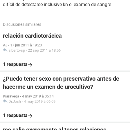
difícil de detectarse inclusive kn el examen de sangre
Discusiones similares
relación cardiotorácica
AJ
-
17 jun 2011 à 19:20
alberto-sp
-
22 sep 2011 à 18:56
1 respuesta
¿Puedo tener sexo con preservativo antes de
hacerme un examen de urocultivo?
Kiaravega
-
4 may 2019 à 05:14
Dr.Josh
-
4 may 2019 à 06:09
1 respuesta
me salio excremento al tener relaciones