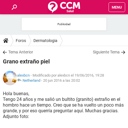
MENU
INICIO
FOROS
Foros
Dermatologia
SALUD
Tema Anterior
Siguiente Tema
Grano extraño piel
FAMILIA
alexbcn
- Modificado por alexbcn el 19/06/2016, 19:28
NUTRICIÓN
Netherland
-
20 jun 2016 a las 20:02
Hola buenas,
BIENESTAR
Tengo 24 años y me salió un bultito (granito) extraño en el
hombro hace un tiempo. Creo que se ha vuelto un poco más
SEXUALIDAD
grande, y por eso querría preguntar aquí. Muchas gracias.
Adjunto foto:
GLOSARIO