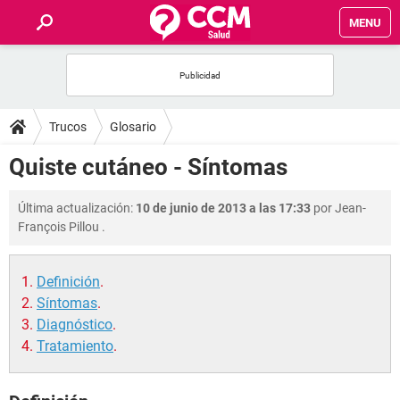
MENU
INICIO
FOROS
Trucos
Glosario
SALUD
Quiste cutáneo - Síntomas
FAMILIA
Última actualización:
10 de junio de 2013 a las 17:33
por
Jean-
François Pillou
.
NUTRICIÓN
Definición
.
BIENESTAR
Síntomas
.
Diagnóstico
.
SEXUALIDAD
Tratamiento
.
GLOSARIO